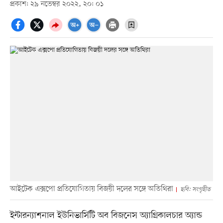
প্রকাশ: ২৯ নভেম্বর ২০২২, ২০: ০১
আইটেক এক্সপো প্রতিযোগিতায় বিজয়ী দলের সঙ্গে অতিথিরা
ছবি: সংগৃহীত
ইন্টারন্যাশনাল ইউনিভার্সিটি অব বিজনেস অ্যাগ্রিকালচার অ্যান্ড