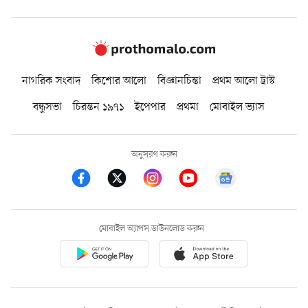
নাগরিক সংবাদ
কিশোর আলো
বিজ্ঞানচিন্তা
প্রথম আলো ট্রাস্ট
বন্ধুসভা
চিরন্তন ১৯৭১
ইপেপার
প্রথমা
মোবাইল ভ্যাস
অনুসরণ করুন
মোবাইল অ্যাপস ডাউনলোড করুন