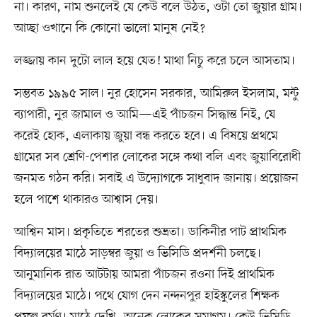
না। কারণ, নাম শুনলেই যে কেউ বলে উঠত, ওটা তো জুয়ার গ্রাম।
আচ্ছা ওখানে কি কোনো ভালো মানুষ নেই?
লজ্জায় কান দুটো লাল হয়ে যেত! মাথা নিচু করে চলে আসতাম।
সম্ভবত ১৯৯৫ সাল। নুর হোসেন সরকার, আমিরুল ইসলাম, মন্টু
ব্যাপারী, নুর জামাল ও আমি—এই পাঁচজন সিদ্ধান্ত নিই, যে
করেই হোক, এলাকায় জুয়া বন্ধ করতে হবে। এ বিষয়ে প্রথমে
গ্রামের সব শ্রেণি-পেশার লোকের সঙ্গে কথা বলি এবং জুয়াবিরোধী
জনমত গঠন করি। সবাই এ উদ্যোগকে সাধুবাদ জানায়। প্রয়োজন
হলে পাশে থাকারও আশ্বাস দেয়।
আশ্বিন মাস। প্রকৃতিতে শরতের শুভ্রতা। ডাকিনীর পাট প্রাথমিক
বিদ্যালয়ের মাঠে সাড়ম্বর জুয়া ও ভিসিডি প্রদর্শনী চলছে।
আনুমানিক রাত আটটায় আমরা পাঁচজন রওনা দিই প্রাথমিক
বিদ্যালয়ের মাঠে। পথে যোগ দেন নন্দনপুর হাইস্কুলের শিক্ষক
প্রফুল্ল বর্মণ। মাঠে দেখি, অনেক লোকের সমাগম। কেউ ভিসিডি