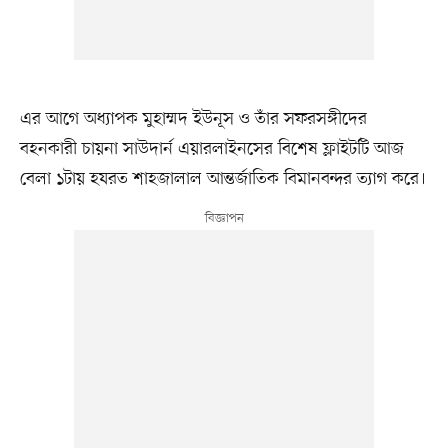
এর আগে অধ্যাপক মুহাম্মদ ইউনূস ও তাঁর সফরসঙ্গীদের
বহনকারী চায়না সাউদার্ন এয়ারলাইনসের বিশেষ ফ্লাইটটি আজ
বেলা ১টায় হযরত শাহজালাল আন্তর্জাতিক বিমানবন্দর ত্যাগ করে।