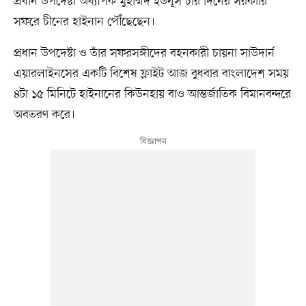
প্রধান উপদেষ্টা অধ্যাপক মুহাম্মদ ইউনূস চার দিনের সরকারি
সফরে চীনের হাইনান পৌঁছেছেন।
প্রধান উপদেষ্টা ও তাঁর সফরসঙ্গীদের বহনকারী চায়না সাউদার্ন
এয়ারলাইনসের একটি বিশেষ ফ্লাইট আজ বুধবার বাংলাদেশ সময়
৪টা ১৫ মিনিটে হাইনানের কিউনহায় বাও আন্তর্জাতিক বিমানবন্দরে
অবতরণ করে।