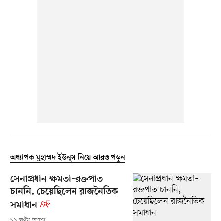
অধ্যাপক মুহাম্মদ ইউনূস নিয়ে আরও পড়ুন
সেনাপ্রধান ক্ষমতা–রক্তপাত
চাননি, চেয়েছিলেন রাজনৈতিক
সমাধান
১২ ঘণ্টা আগে