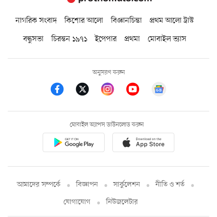
নাগরিক সংবাদ
কিশোর আলো
বিজ্ঞানচিন্তা
প্রথম আলো ট্রাস্ট
বন্ধুসভা
চিরন্তন ১৯৭১
ইপেপার
প্রথমা
মোবাইল ভ্যাস
অনুসরণ করুন
মোবাইল অ্যাপস ডাউনলোড করুন
আমাদের সম্পর্কে
বিজ্ঞাপন
সার্কুলেশন
নীতি ও শর্ত
যোগাযোগ
নিউজলেটার