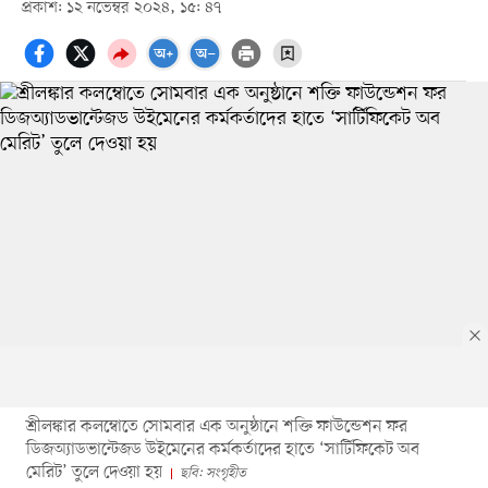
প্রকাশ: ১২ নভেম্বর ২০২৪, ১৫: ৪৭
শ্রীলঙ্কার কলম্বোতে সোমবার এক অনুষ্ঠানে শক্তি ফাউন্ডেশন ফর
ডিজঅ্যাডভান্টেজড উইমেনের কর্মকর্তাদের হাতে ‘সার্টিফিকেট অব
মেরিট’ তুলে দেওয়া হয়
ছবি: সংগৃহীত