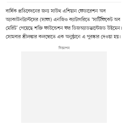
বার্ষিক প্রতিবেদনের জন্য সাউথ এশিয়ান ফেডারেশন অব
অ্যাকাউনট্যান্টসের (সাফা) এনজিও ক্যাটাগরিতে ‘সার্টিফিকেট অব
মেরিট’ পেয়েছে শক্তি ফাউন্ডেশন ফর ডিজঅ্যাডভান্টেজড উইমেন।
সোমবার শ্রীলঙ্কার কলম্বোতে এক অনুষ্ঠানে এ পুরস্কার দেওয়া হয়।