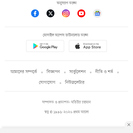
অনুসরণ করুন
মোবাইল অ্যাপস ডাউনলোড করুন
আমাদের সম্পর্কে
বিজ্ঞাপন
সার্কুলেশন
নীতি ও শর্ত
যোগাযোগ
নিউজলেটার
সম্পাদক ও প্রকাশক: মতিউর রহমান
স্বত্ব © ১৯৯৮-২০২৬ প্রথম আলো