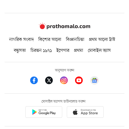
নাগরিক সংবাদ
কিশোর আলো
বিজ্ঞানচিন্তা
প্রথম আলো ট্রাস্ট
বন্ধুসভা
চিরন্তন ১৯৭১
ইপেপার
প্রথমা
মোবাইল ভ্যাস
অনুসরণ করুন
মোবাইল অ্যাপস ডাউনলোড করুন