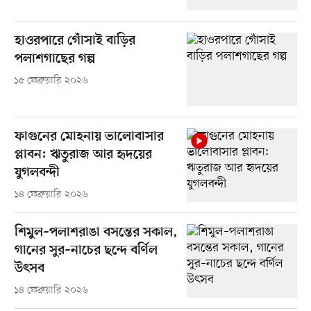
হাওরপারে গোঁসাই বাড়ির
পলাশগাছের গল্প
১৫ ফেব্রুয়ারি ২০২৬
ফাগুনের মোহনায় ভালোবাসার
প্লাবন: ঋতুরাজ আর হৃদয়ের
যুগলবন্দী
১৪ ফেব্রুয়ারি ২০২৬
শিমুল–পলাশরাঙা বসন্তের সকাল,
গানের সুর–নাচের ছন্দে বর্ণিল
উৎসব
১৪ ফেব্রুয়ারি ২০২৬