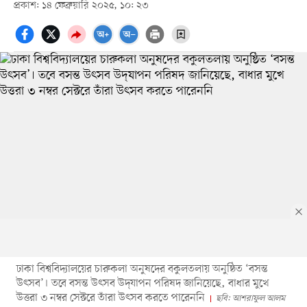
প্রকাশ: ১৪ ফেব্রুয়ারি ২০২৫, ১০: ২৩
ঢাকা বিশ্ববিদ্যালয়ের চারুকলা অনুষদের বকুলতলায় অনুষ্ঠিত ‘বসন্ত
উৎসব’। তবে বসন্ত উৎসব উদ্‌যাপন পরিষদ জানিয়েছে, বাধার মুখে
উত্তরা ৩ নম্বর সেক্টরে তাঁরা উৎসব করতে পারেননি
ছবি: আশরাফুল আলম