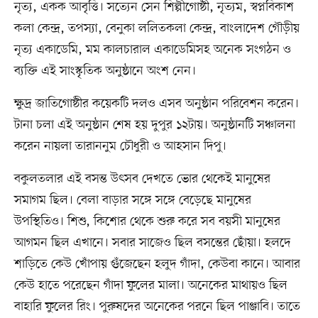
নৃত্য, একক আবৃত্তি। সত্যেন সেন শিল্পীগোষ্ঠী, নৃত্যম, স্বপ্নবিকাশ
কলা কেন্দ্র, তপস্যা, বেনুকা ললিতকলা কেন্দ্র, বাংলাদেশ গৌড়ীয়
নৃত্য একাডেমি, মম কালচারাল একাডেমিসহ অনেক সংগঠন ও
ব্যক্তি এই সাংস্কৃতিক অনুষ্ঠানে অংশ নেন।
ক্ষুদ্র জাতিগোষ্ঠীর কয়েকটি দলও এসব অনুষ্ঠান পরিবেশন করেন।
টানা চলা এই অনুষ্ঠান শেষ হয় দুপুর ১২টায়। অনুষ্ঠানটি সঞ্চালনা
করেন নায়লা তারাননুম চৌধুরী ও আহসান দিপু।
বকুলতলার এই বসন্ত উৎসব দেখতে ভোর থেকেই মানুষের
সমাগম ছিল। বেলা বাড়ার সঙ্গে সঙ্গে বেড়েছে মানুষের
উপস্থিতিও। শিশু, কিশোর থেকে শুরু করে সব বয়সী মানুষের
আগমন ছিল এখানে। সবার সাজেও ছিল বসন্তের ছোঁয়া। হলদে
শাড়িতে কেউ খোঁপায় গুঁজেছেন হলুদ গাঁদা, কেউবা কানে। আবার
কেউ হাতে পরেছেন গাঁদা ফুলের মালা। অনেকের মাথায়ও ছিল
বাহারি ফুলের রিং। পুরুষদের অনেকের পরনে ছিল পাঞ্জাবি। তাতে