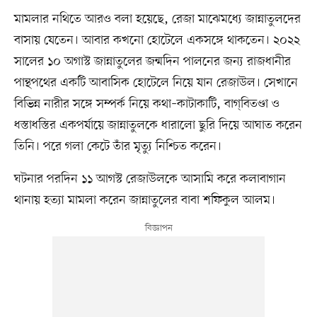
মামলার নথিতে আরও বলা হয়েছে, রেজা মাঝেমধ্যে জান্নাতুলদের
বাসায় যেতেন। আবার কখনো হোটেলে একসঙ্গে থাকতেন। ২০২২
সালের ১০ অগাস্ট জান্নাতুলের জন্মদিন পালনের জন্য রাজধানীর
পান্থপথের একটি আবাসিক হোটেলে নিয়ে যান রেজাউল। সেখানে
বিভিন্ন নারীর সঙ্গে সম্পর্ক নিয়ে কথা–কাটাকাটি, বাগ্‌বিতণ্ডা ও
ধস্তাধস্তির একপর্যায়ে জান্নাতুলকে ধারালো ছুরি দিয়ে আঘাত করেন
তিনি। পরে গলা কেটে তাঁর মৃত্যু নিশ্চিত করেন।
ঘটনার পরদিন ১১ আগস্ট রেজাউলকে আসামি করে কলাবাগান
থানায় হত্যা মামলা করেন জান্নাতুলের বাবা শফিকুল আলম।