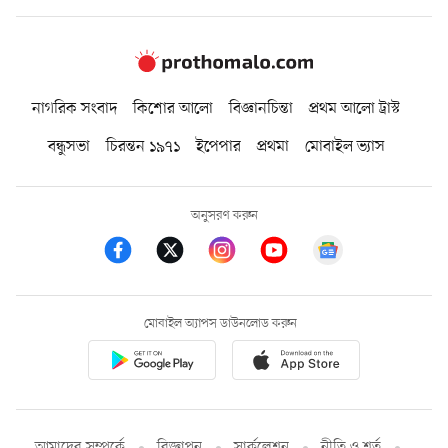
নাগরিক সংবাদ
কিশোর আলো
বিজ্ঞানচিন্তা
প্রথম আলো ট্রাস্ট
বন্ধুসভা
চিরন্তন ১৯৭১
ইপেপার
প্রথমা
মোবাইল ভ্যাস
অনুসরণ করুন
মোবাইল অ্যাপস ডাউনলোড করুন
আমাদের সম্পর্কে
বিজ্ঞাপন
সার্কুলেশন
নীতি ও শর্ত