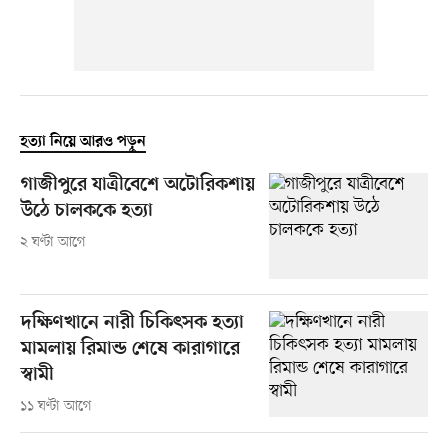
হত্যা নিয়ে আরও পড়ুন
গাজীপুরে যাত্রীবেশে অটোরিকশায়
উঠে চালককে হত্যা
২ ঘণ্টা আগে
দক্ষিণখানে নারী চিকিৎসক হত্যা
মামলায় রিমান্ড শেষে কারাগারে
স্বামী
১১ ঘণ্টা আগে