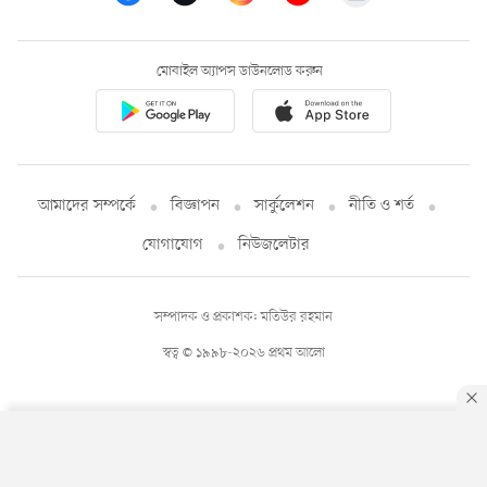
মোবাইল অ্যাপস ডাউনলোড করুন
আমাদের সম্পর্কে
বিজ্ঞাপন
সার্কুলেশন
নীতি ও শর্ত
যোগাযোগ
নিউজলেটার
সম্পাদক ও প্রকাশক: মতিউর রহমান
স্বত্ব © ১৯৯৮-২০২৬ প্রথম আলো
By using this site, you agree to our
Privacy Policy
.
OK