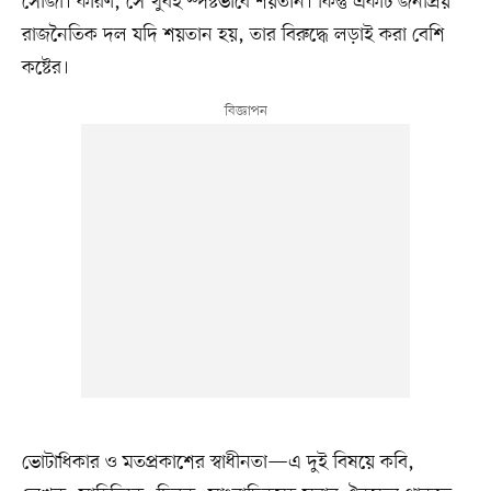
সোজা। কারণ, সে খুবই স্পষ্টভাবে শয়তান। কিন্তু একটি জনপ্রিয়
রাজনৈতিক দল যদি শয়তান হয়, তার বিরুদ্ধে লড়াই করা বেশি
কষ্টের।
ভোটাধিকার ও মতপ্রকাশের স্বাধীনতা—এ দুই বিষয়ে কবি,