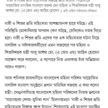
‘নারী ও শিশুর প্রতি সহিংসতার বিরুদ্ধে রুখে দাঁড়াও’ শিরোনামে
আয়োজিত নাগরিক সংলাপে বক্তব্য দেন মহিলা ও শিশুবিষয়ক মন্ত্রী আবু
জাফর মো. (এ জেড এম) জাহিদ হোসেন
ছবি: মহিলা পরিষদের সৌজন্যে
নারী ও শিশুর প্রতি সহিংসতা আশঙ্কাজনক হারে ঘটছে। এই
পরিস্থিতি মোকাবিলায় অপরাধ কেন ঘটছে, সেদিকেও নজর দিতে
হবে। নারী ও শিশুর প্রতি একের পর এক সহিংসতার ঘটনা নিয়ে
নাগরিক ও অধিকারকর্মীদের এমন বক্তব্যের পর মহিলা ও
শিশুবিষয়ক মন্ত্রী আবু জাফর মো. (এ জেড এম) জাহিদ হোসেন
আক্ষেপ করে বললেন, এ ব্যাপারে নিজ এলাকায় তাঁর অভিজ্ঞতা
আরও খারাপ।
আজ শনিবার রাজধানীতে বাংলাদেশ মহিলা পরিষদ আয়োজিত
নাগরিক সংলাপ অনুষ্ঠানে প্রধান অতিথির বক্তব্যে এ কথা বলেন
মন্ত্রী। সেগুনবাগিচায় বাংলাদেশ মহিলা পরিষদের নিজস্ব ভবনের
‘আনোয়ারা বেগম–মুনিরা খান’ মিলনায়তনে ‘নারী ও শিশুর প্রতি
সহিংসতার বিরুদ্ধে রুখে দাঁড়াও’ শিরোনামে এই সংলাপ অনুষ্ঠিত