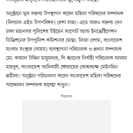
দীর্ঘসূত্রতা মানুষকে বিচারহীনতার মুখোমুখি করছে।
অনুষ্ঠানে মূল বক্তব্য উপস্থাপন করেন মহিলা পরিষদের সম্পাদক
(লিগ্যাল এইড উপপরিষদ) রেখা সাহা। এতে আরও বক্তব্য দেন
ঢাকা মহানগর পুলিশের উইমেন সাপোর্ট অ্যান্ড ইনভেস্টিগেশন
ডিভিশনের উপপুলিশ কমিশনার মোছা. লিজা বেগম, বাংলাদেশ
সংবাদ সংস্থার (বাসস) ব্যবস্থাপনা পরিচালক ও প্রধান সম্পাদক
মো. কামাল উদ্দিন মজুমদার, বি-স্ক্যানের নির্বাহী পরিচালক সালমা
মাহবুব, বাংলাদেশ আদিবাসী ফোরামের কোষাধ্যক্ষ মেইনথিন
প্রমীলা। অনুষ্ঠান পরিচালনা করেন বাংলাদেশ মহিলা পরিষদের
আন্দোলন সম্পাদক রাবেয়া খাতুন।