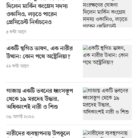
দিলেন মার্কিন কংগ্রেস সদস্য
ওকাসিও, লড়তে পারেন
প্রেসিডেন্ট নির্বাচনেও
৫ ঘণ্টা আগে
একটি স্থগিত ভাষণ, এক নারীর
উত্থান: কোন পথে অস্ট্রেলিয়া?
২২ ঘণ্টা আগে
গাজায় একটি ভবনের ধ্বংসস্তূপ
থেকে ১৯ মরদেহ উদ্ধার,
অধিকাংশই নারী ও শিশু
০৯ আগস্ট ২০২৬
নারীদের ব্যবস্থাপনায় উপকূলে