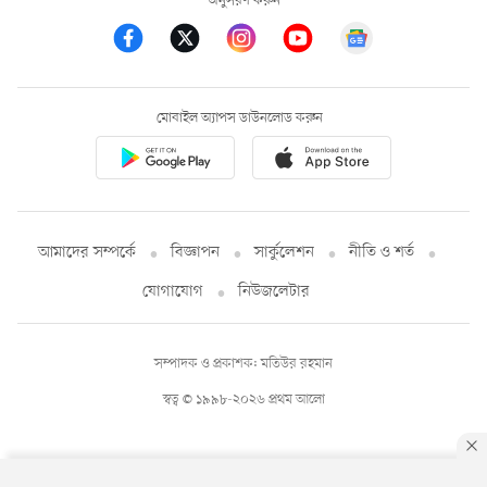
অনুসরণ করুন
মোবাইল অ্যাপস ডাউনলোড করুন
আমাদের সম্পর্কে
বিজ্ঞাপন
সার্কুলেশন
নীতি ও শর্ত
যোগাযোগ
নিউজলেটার
সম্পাদক ও প্রকাশক: মতিউর রহমান
স্বত্ব © ১৯৯৮-২০২৬ প্রথম আলো