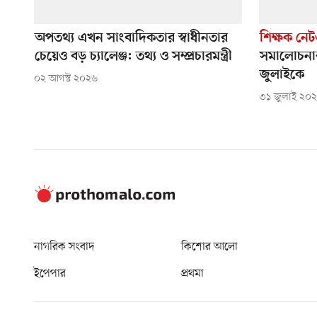
অপতথ্য এখন সাংবাদিকতার স্বাধীনতার
শিক্ষক নেট
চেয়েও বড় চ্যালেঞ্জ: তথ্য ও সম্প্রচারমন্ত্রী
সমালোচনার 
জুলাইকে
০২ আগস্ট ২০২৬
৩১ জুলাই ২০
নাগরিক সংবাদ
কিশোর আলো
ইপেপার
প্রথমা