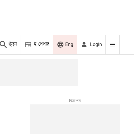
খুঁজুন
ই-পেপার
Login
Eng