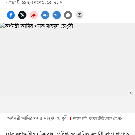
আপডেট: ১১ জুন ২০২৬, ১৫: ৫১
অর্থমন্ত্রী আমির খসরু মাহমুদ চৌধুরী
ফাইল ছবি: সংসদ টিভি থেকে নেওয়া
খেতাবপ্রাপ্ত বীর মুক্তিযোদ্ধা পরিবারের মাসিক সম্মানী ভাতা বাড়াতে