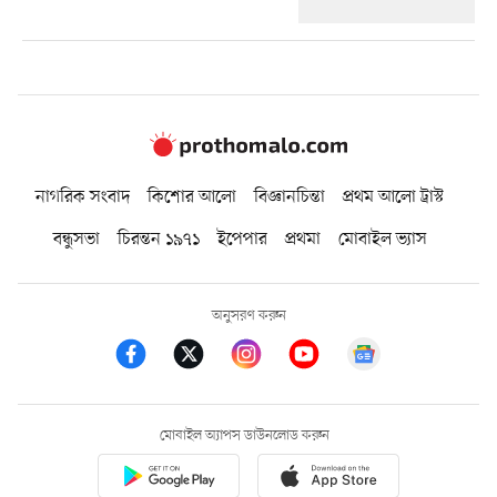
নাগরিক সংবাদ
কিশোর আলো
বিজ্ঞানচিন্তা
প্রথম আলো ট্রাস্ট
বন্ধুসভা
চিরন্তন ১৯৭১
ইপেপার
প্রথমা
মোবাইল ভ্যাস
অনুসরণ করুন
মোবাইল অ্যাপস ডাউনলোড করুন