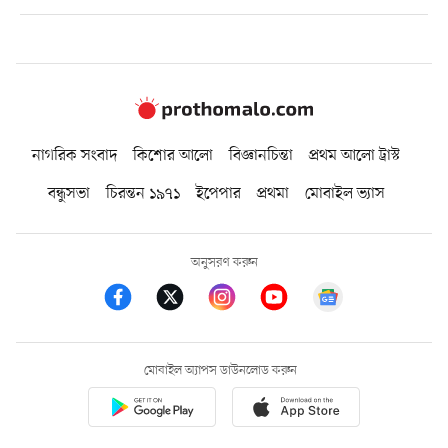
নাগরিক সংবাদ
কিশোর আলো
বিজ্ঞানচিন্তা
প্রথম আলো ট্রাস্ট
বন্ধুসভা
চিরন্তন ১৯৭১
ইপেপার
প্রথমা
মোবাইল ভ্যাস
অনুসরণ করুন
মোবাইল অ্যাপস ডাউনলোড করুন