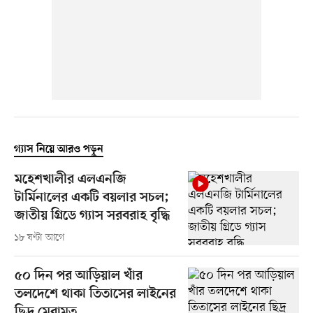
গ্যাস নিয়ে আরও পড়ুন
মহেশখালীর এলএনজি
টার্মিনালের একটি বয়লার সচল;
জাতীয় গ্রিডে গ্যাস সরবরাহ বৃদ্ধি
১৮ ঘণ্টা আগে
৫০ দিন পর আড়িয়াল খাঁর
তলদেশে থাকা তিতাসের লাইনের
ছিদ্র মেরামত