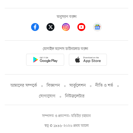
অনুসরণ করুন
মোবাইল অ্যাপস ডাউনলোড করুন
আমাদের সম্পর্কে
বিজ্ঞাপন
সার্কুলেশন
নীতি ও শর্ত
যোগাযোগ
নিউজলেটার
সম্পাদক ও প্রকাশক: মতিউর রহমান
স্বত্ব © ১৯৯৮-২০২৬ প্রথম আলো