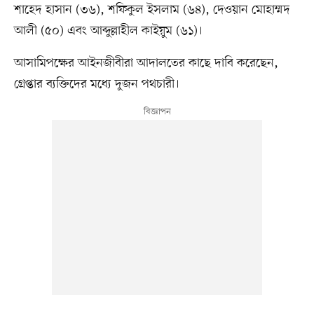
শাহেদ হাসান (৩৬), শফিকুল ইসলাম (৬৪), দেওয়ান মোহাম্মদ
আলী (৫০) এবং আব্দুল্লাহীল কাইয়ুম (৬১)।
আসামিপক্ষের আইনজীবীরা আদালতের কাছে দাবি করেছেন,
গ্রেপ্তার ব্যক্তিদের মধ্যে দুজন পথচারী।