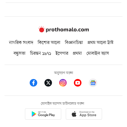
নাগরিক সংবাদ
কিশোর আলো
বিজ্ঞানচিন্তা
প্রথম আলো ট্রাস্ট
বন্ধুসভা
চিরন্তন ১৯৭১
ইপেপার
প্রথমা
মোবাইল ভ্যাস
অনুসরণ করুন
মোবাইল অ্যাপস ডাউনলোড করুন