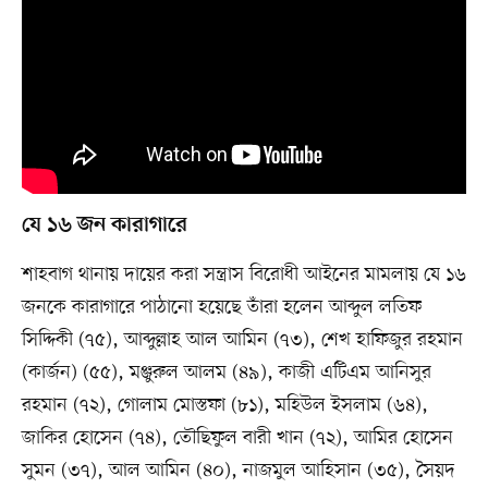
যে ১৬ জন কারাগারে
শাহবাগ থানায় দায়ের করা সন্ত্রাস বিরোধী আইনের মামলায় যে ১৬
জনকে কারাগারে পাঠানো হয়েছে তাঁরা হলেন আব্দুল লতিফ
সিদ্দিকী (৭৫), আব্দুল্লাহ আল আমিন (৭৩), শেখ হাফিজুর রহমান
(কার্জন) (৫৫), মঞ্জুরুল আলম (৪৯), কাজী এটিএম আনিসুর
রহমান (৭২), গোলাম মোস্তফা (৮১), মহিউল ইসলাম (৬৪),
জাকির হোসেন (৭৪), তৌছিফুল বারী খান (৭২), আমির হোসেন
সুমন (৩৭), আল আমিন (৪০), নাজমুল আহিসান (৩৫), সৈয়দ