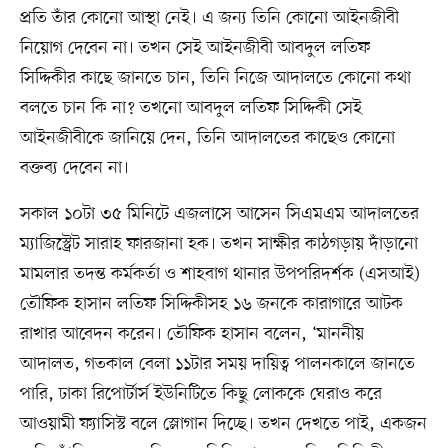
প্রতি তাঁর কোনো আস্থা নেই। এ জন্য তিনি কোনো আইনজীবী
নিয়োগ দেবেন না। তখন সেই আইনজীবী আবদুল লতিফ
সিদ্দিকীর কাছে জানতে চান, তিনি নিজে আদালতে কোনো কথা
বলতে চান কি না? তখনো আবদুল লতিফ সিদ্দিকী সেই
আইনজীবীকে জানিয়ে দেন, তিনি আদালতের কাছেও কোনো
বক্তব্য দেবেন না।
সকাল ১০টা ৩৫ মিনিটে এজলাসে আসেন সিএমএম আদালতের
ম্যাজিস্ট্রেট সারাহ ফারজানা হক। তখন সাক্ষীর কাঠগড়ায় দাঁড়ানো
মামলার তদন্ত কর্মকর্তা ও শাহবাগ থানার উপপরিদর্শক (এসআই)
তৌফিক হাসান লতিফ সিদ্দিকীসহ ১৬ জনকে কারাগারে আটক
রাখার আবেদন করেন। তৌফিক হাসান বলেন, ‘মাননীয়
আদালত, গতকাল বেলা ১১টার সময় দায়িত্ব পালনকালে জানতে
পারি, ঢাকা রিপোর্টার্স ইউনিটিতে কিছু লোককে ঘেরাও করে
আওয়ামী ফ্যাসিস্ট বলে স্লোগান দিচ্ছে। তখন দেখতে পাই, একজন