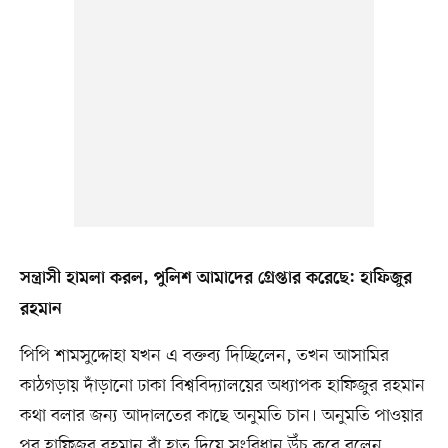
সন্ত্রাসী হামলা করল, পুলিশ আমাদের গ্রেপ্তার করেছে: হাফিজুর
রহমান
পিপি শামসুদ্দোহা যখন এ বক্তব্য দিচ্ছিলেন, তখন আসামির
কাঠগড়ায় দাঁড়ানো ঢাকা বিশ্ববিদ্যালয়ের অধ্যাপক হাফিজুর রহমান
কথা বলার জন্য আদালতের কাছে অনুমতি চান। অনুমতি পাওয়ার
পর হাফিজুর রহমান বাঁ হাত দিয়ে সংবিধান উঁচু করে বলেন,