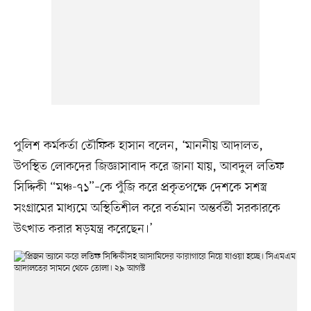
পুলিশ কর্মকর্তা তৌফিক হাসান বলেন, ‘মাননীয় আদালত,
উপস্থিত লোকদের জিজ্ঞাসাবাদ করে জানা যায়, আবদুল লতিফ
সিদ্দিকী “মঞ্চ-৭১”–কে পুঁজি করে প্রকৃতপক্ষে দেশকে সশস্ত্র
সংগ্রামের মাধ্যমে অস্থিতিশীল করে বর্তমান অন্তর্বর্তী সরকারকে
উৎখাত করার ষড়যন্ত্র করেছেন।’