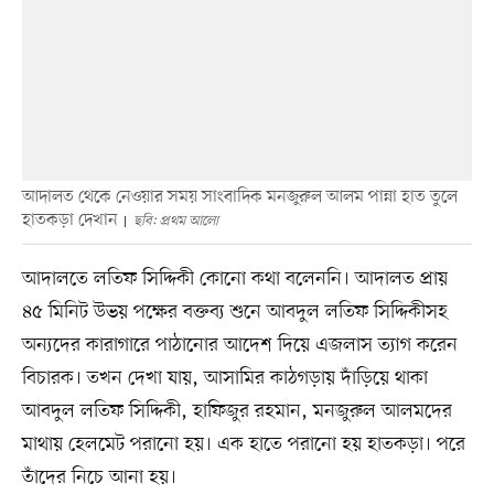
আদালত থেকে নেওয়ার সময় সাংবাদিক মনজুরুল আলম পান্না হাত তুলে
হাতকড়া দেখান
ছবি: প্রথম আলো
আদালতে লতিফ সিদ্দিকী কোনো কথা বলেননি। আদালত প্রায়
৪৫ মিনিট উভয় পক্ষের বক্তব্য শুনে আবদুল লতিফ সিদ্দিকীসহ
অন্যদের কারাগারে পাঠানোর আদেশ দিয়ে এজলাস ত্যাগ করেন
বিচারক। তখন দেখা যায়, আসামির কাঠগড়ায় দাঁড়িয়ে থাকা
আবদুল লতিফ সিদ্দিকী, হাফিজুর রহমান, মনজুরুল আলমদের
মাথায় হেলমেট পরানো হয়। এক হাতে পরানো হয় হাতকড়া। পরে
তাঁদের নিচে আনা হয়।