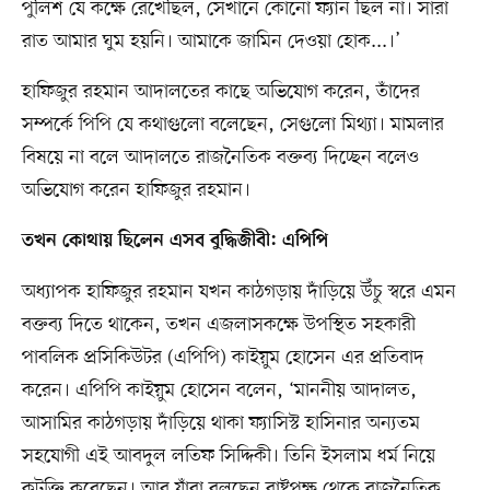
পুলিশ যে কক্ষে রেখেছিল, সেখানে কোনো ফ্যান ছিল না। সারা
রাত আমার ঘুম হয়নি। আমাকে জামিন দেওয়া হোক...।’
হাফিজুর রহমান আদালতের কাছে অভিযোগ করেন, তাঁদের
সম্পর্কে পিপি যে কথাগুলো বলেছেন, সেগুলো মিথ্যা। মামলার
বিষয়ে না বলে আদালতে রাজনৈতিক বক্তব্য দিচ্ছেন বলেও
অভিযোগ করেন হাফিজুর রহমান।
তখন কোথায় ছিলেন এসব বুদ্ধিজীবী: এপিপি
অধ্যাপক হাফিজুর রহমান যখন কাঠগড়ায় দাঁড়িয়ে উঁচু স্বরে এমন
বক্তব্য দিতে থাকেন, তখন এজলাসকক্ষে উপস্থিত সহকারী
পাবলিক প্রসিকিউটর (এপিপি) কাইয়ুম হোসেন এর প্রতিবাদ
করেন। এপিপি কাইয়ুম হোসেন বলেন, ‘মাননীয় আদালত,
আসামির কাঠগড়ায় দাঁড়িয়ে থাকা ফ্যাসিস্ট হাসিনার অন্যতম
সহযোগী এই আবদুল লতিফ সিদ্দিকী। তিনি ইসলাম ধর্ম নিয়ে
কটূক্তি করেছেন। আর যাঁরা বলছেন রাষ্ট্রপক্ষ থেকে রাজনৈতিক