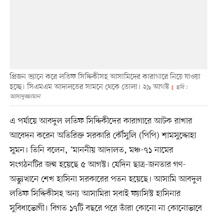
প্রিজন ভ্যানে করে লতিফ সিদ্দিকীসহ আসামিদের কারাগারে নিয়ে যাওয়া
হচ্ছে। সিএমএম আদালতের সামনে থেকে তোলা। ২৯ আগস্ট
ছবি :
আসাদুজ্জামান
এ পর্যায়ে আবদুল লতিফ সিদ্দিকীদের কারাগারে আটক রাখার
আবেদন করেন অতিরিক্ত সরকারি কৌঁসুলি (পিপি) শামসুদ্দোহা
সুমন। তিনি বলেন, ‘মাননীয় আদালত, মঞ্চ-৭১ নামের
সংগঠনটির জন্ম হয়েছে ৫ আগস্ট। যেদিন ছাত্র-জনতার গণ-
অভ্যুত্থানে শেখ হাসিনা সরকারের পতন হয়েছে। আসামি আবদুল
লতিফ সিদ্দিকীসহ অন্য আসামিরা সবাই ফ্যাসিস্ট হাসিনার
সুবিধাভোগী। বিগত ১৭টি বছরে পরে তাঁরা কোনো না কোনোভাবে