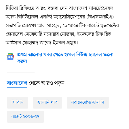
মিডিয়া ব্রিফিংয়ে আরও বক্তব্য দেন বাংলাদেশ সাসটেইনেবল
অ্যান্ড রিনিউয়েবল এনার্জি অ্যাসোসিয়েশনের (বিএসআরইএ)
সভাপতি মোস্তফা আল মাহমুদ, ডেমোক্রেটিক বাজেট মুভমেন্টের
জেনারেল সেক্রেটারি মনোয়ার মোস্তফা, ইডকলের চিফ রিস্ক
অফিসার মোহাম্মদ জাবেদ ইমরান প্রমুখ।
প্রথম আলোর খবর পেতে গুগল নিউজ চ্যানেল ফলো
করুন
থেকে আরও পড়ুন
বাংলাদেশ
সিপিডি
জ্বালানি খাত
নবায়নযোগ্য জ্বালানি
বাজেট ২০২৬-২৭