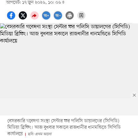
আপডেট: ১৭ জুন ২০২৬, ১০: ০৬
বেসরকারি গবেষণা সংস্থা সেন্টার ফর পলিসি ডায়ালগের (সিপিডি)
মিডিয়া ব্রিফিং। আজ বুধবার সকালে রাজধানীর ধানমন্ডিতে সিপিডি
কার্যালয়ে
ছবি: প্রথম আলো