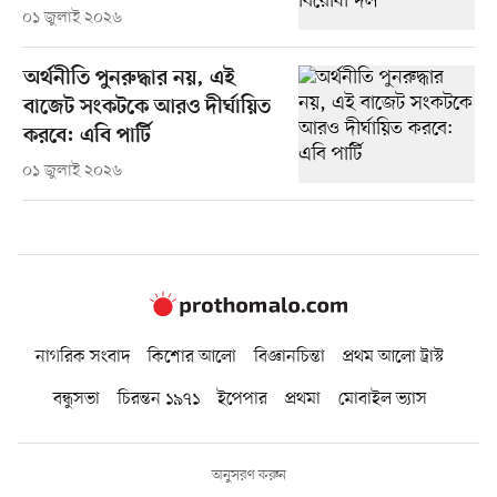
০১ জুলাই ২০২৬
অর্থনীতি পুনরুদ্ধার নয়, এই
বাজেট সংকটকে আরও দীর্ঘায়িত
করবে: এবি পার্টি
০১ জুলাই ২০২৬
নাগরিক সংবাদ
কিশোর আলো
বিজ্ঞানচিন্তা
প্রথম আলো ট্রাস্ট
বন্ধুসভা
চিরন্তন ১৯৭১
ইপেপার
প্রথমা
মোবাইল ভ্যাস
অনুসরণ করুন