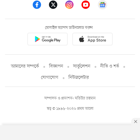
মোবাইল অ্যাপস ডাউনলোড করুন
আমাদের সম্পর্কে
বিজ্ঞাপন
সার্কুলেশন
নীতি ও শর্ত
যোগাযোগ
নিউজলেটার
সম্পাদক ও প্রকাশক: মতিউর রহমান
স্বত্ব © ১৯৯৮-২০২৬ প্রথম আলো