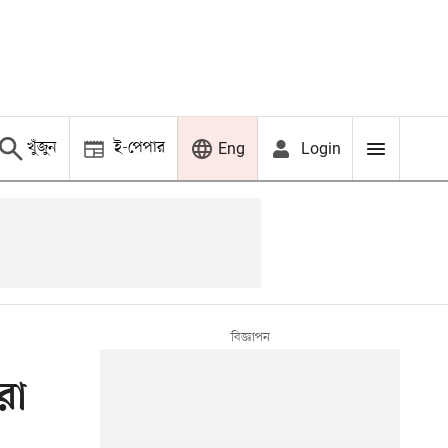
খুঁজুন
ই-পেপার
Login
Eng
রা