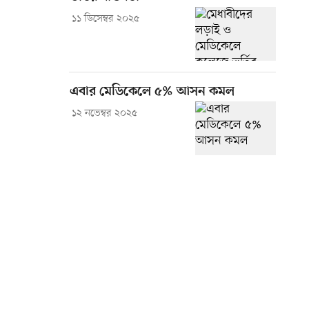
১১ ডিসেম্বর ২০২৫
এবার মেডিকেলে ৫% আসন কমল
১২ নভেম্বর ২০২৫