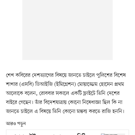
শেখ কবিরের দেশত‍্যাগের বিষয়ে জানতে চাইলে পুলিশের বিশেষ
শাখার (এসবি) ডিআইজি (ইমিগ্রেশন) মোয়াজ্জেম হোসেন প্রথম
আলোকে বলেন, রোববার সকালে একটি ফ্লাইটে তিনি দেশের
বাইরে গেছেন। তাঁর বিদেশযাত্রায় কোনো নিষেধাজ্ঞা ছিল কি না
জানতে চাইলে এ বিষয়ে তিনি কোনো মন্তব্য করতে রাজি হননি।
আরও পড়ুন