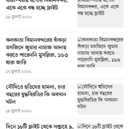
যাত্রী–খরায় যশোর বিমানবন্দর,
একে একে বন্ধ হচ্ছে ফ্লাইট
১৯ জুলাই ২০২৬
কলকাতা বিমানবন্দরের বাঁকড়া
মসজিদে জুমার নামাজ আদায়
করতে পারেননি মুসল্লিরা, ১৬৩
ধারা জারি
১৭ জুলাই ২০২৬
সৌদিতে হুতিদের হামলা, চার
বছরের যুদ্ধবিরতির কি অবসান
ঘটল
১৪ জুলাই ২০২৬
দিনে ১৮টি ফ্লাইট থেকে সপ্তাহে ৯,