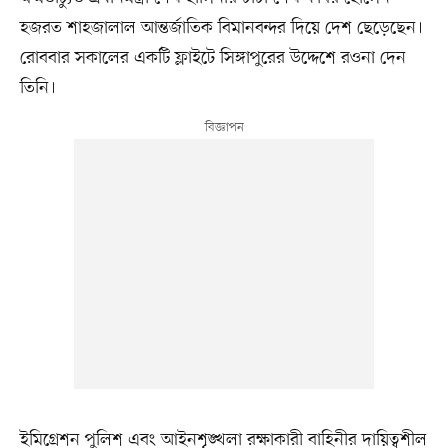
হজরত শাহজালাল আন্তর্জাতিক বিমানবন্দর দিয়ে দেশ ছেড়েছেন।
রোববার সকালের একটি ফ্লাইটে সিঙ্গাপুরের উদ্দেশে রওনা দেন
তিনি।
ইমিগ্রেশন পুলিশ এবং আইনশৃঙ্খলা রক্ষাকারী বাহিনীর দায়িত্বশীল