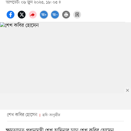
আপডেট: ০৮ জুন ২০২৫, ১৮: ০৫
শেখ কবির হোসেন
ছবি: সংগৃহীত
ক্ষমতাচ্যুত প্রধানমন্ত্রী শেখ হাসিনার চাচা শেখ কবির হোসেন