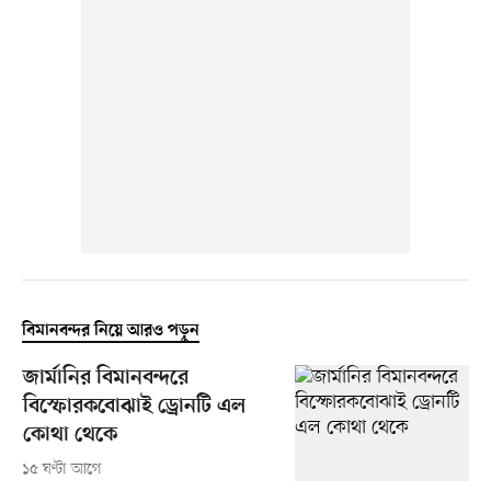
বিমানবন্দর নিয়ে আরও পড়ুন
জার্মানির বিমানবন্দরে
বিস্ফোরকবোঝাই ড্রোনটি এল
কোথা থেকে
১৫ ঘণ্টা আগে