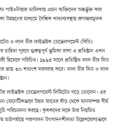
-ফুড পাইওনিয়ার তালিকায় এমন ব্যক্তিদের অন্তর্ভুক্ত করা
কা উন্নয়নের মাধ্যমে বৈশ্বিক খাদ্যব্যবস্থায় রূপান্তরমূলক
টেড ও লাল তীর লাইভস্টক ডেভেলপমেন্ট (বিডি)
 চাহিদা পূরণে গুরুত্বপূর্ণ ভূমিকা রাখা এ প্রতিষ্ঠান এখন
রী হিসেবে পরিচিত। ১৯৯৫ সালে প্রতিষ্ঠিত লাল তীর সিড
িদার প্রায় ৩০ শতাংশ সরবরাহ করে। লাল তীর সিড ও লাল
্ঠান।
তীর লাইভস্টক ডেভেলপমেন্ট লিমিটেড গড়ে তোলেন। এর
ষ্ঠান জেনেটিকভাবে উন্নত জাতের ষাঁড় থেকে মানসম্পন্ন বীর্য
সূচি পরিচালনা করছে। কৃষকদের সঙ্গে তাঁর নিয়মিত
যক্রম মাঠপর্যায়ে পশুপালন উৎপাদনশীলতা উল্লেখযোগ্যভাবে