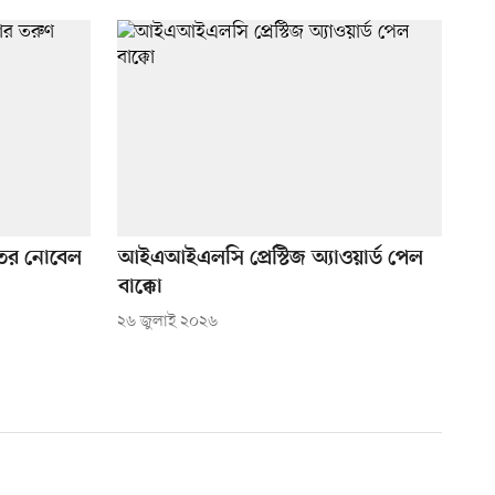
ের নোবেল
আইএআইএলসি প্রেস্টিজ অ্যাওয়ার্ড পেল
বাক্কো
২৬ জুলাই ২০২৬