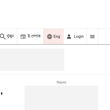
খুঁজুন
ই-পেপার
Login
Eng
’