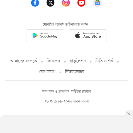
মোবাইল অ্যাপস ডাউনলোড করুন
আমাদের সম্পর্কে
বিজ্ঞাপন
সার্কুলেশন
নীতি ও শর্ত
যোগাযোগ
নিউজলেটার
সম্পাদক ও প্রকাশক: মতিউর রহমান
স্বত্ব © ১৯৯৮-২০২৬ প্রথম আলো