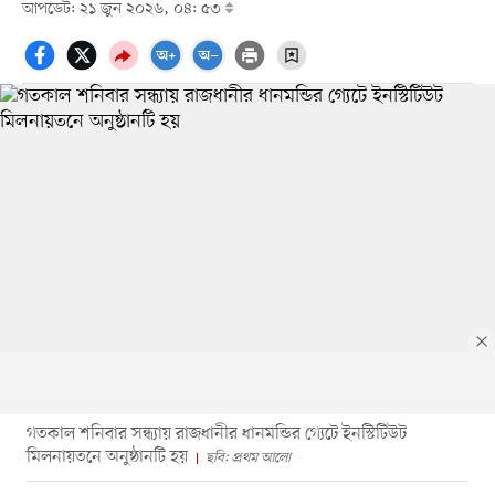
আপডেট: ২১ জুন ২০২৬, ০৪: ৫৩
গতকাল শনিবার সন্ধ্যায় রাজধানীর ধানমন্ডির গ্যেটে ইনস্টিটিউট
মিলনায়তনে অনুষ্ঠানটি হয়
ছবি: প্রথম আলো