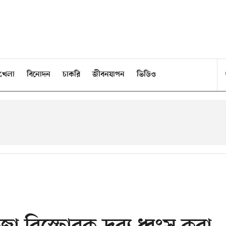
খেলা
বিনোদন
চাকরি
জীবনযাপন
ভিডিও