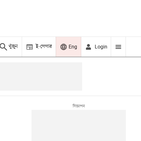
খুঁজুন
ই-পেপার
Login
Eng