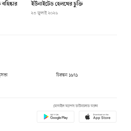
হিষ্কার
ইউনাইটেড হেলথের চুক্তি
২৩ জুলাই ২০২৬
ধুসভা
চিরন্তন ১৯৭১
মোবাইল অ্যাপস ডাউনলোড করুন