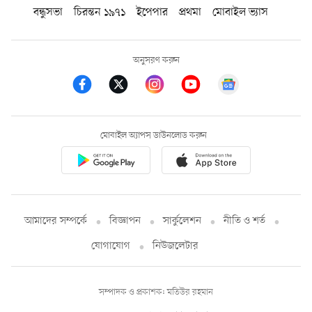
বন্ধুসভা
চিরন্তন ১৯৭১
ইপেপার
প্রথমা
মোবাইল ভ্যাস
অনুসরণ করুন
মোবাইল অ্যাপস ডাউনলোড করুন
আমাদের সম্পর্কে
বিজ্ঞাপন
সার্কুলেশন
নীতি ও শর্ত
যোগাযোগ
নিউজলেটার
সম্পাদক ও প্রকাশক: মতিউর রহমান