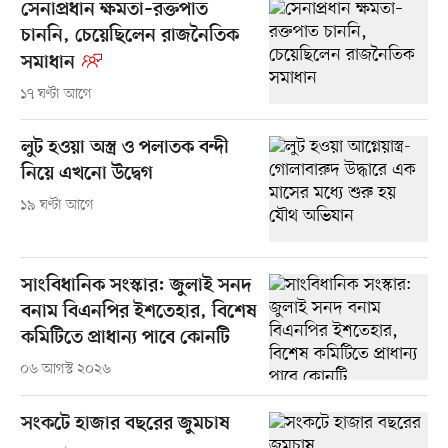
সেনাপ্রধান ক্ষমতা–রক্তপাত
চাননি, চেয়েছিলেন রাজনৈতিক
সমাধান
১৭ ঘণ্টা আগে
লুট হওয়া অস্ত্র ও পলাতক বন্দী
নিয়ে এখনো উদ্বেগ
১৯ ঘণ্টা আগে
সাংবিধানিক সংস্কার: জুলাই সনদ
বনাম বিএনপির ইশতেহার, বিশেষ
কমিটিতে প্রাধান্য পাবে কোনটি
০৬ আগস্ট ২০২৬
সংকটে হাজার বছরের জুমচাষ