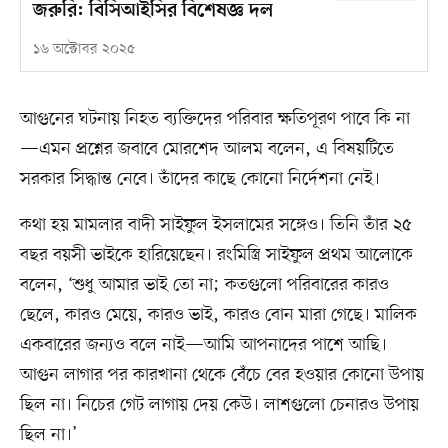
জরুরি: বিসিআইসির বিশেষজ্ঞ দল
১৬ অক্টোবর ২০২৫
আগুনের ঘটনায় নিহত ব্যক্তিদের পরিবার ক্ষতিপূরণ পাবে কি না
—এমন প্রশ্নের জবাবে মোরশেদ আলম বলেন, এ বিষয়টিতে
সরকার সিদ্ধান্ত নেবে। তাঁদের কাছে কোনো নির্দেশনা নেই।
কথা হয় মামলার বাদী সাইফুল ইসলামের সঙ্গেও। তিনি তাঁর ২৫
বছর বয়সী ভাইকে হারিয়েছেন। রংমিস্ত্রি সাইফুল প্রথম আলোকে
বলেন, ‘শুধু আমার ভাই তো না; কতগুলো পরিবারের কারও
ছেলে, কারও মেয়ে, কারও ভাই, কারও বোন মারা গেছে। মালিক
একবারের জন্যও বলে নাই—আমি আপনাদের পাশে আছি।
আগুন লাগার পর কারখানা থেকে বেঁচে বের হওয়ার কোনো উপায়
ছিল না। নিচের গেট লাগায় দেয় কেউ। লাশগুলো চেনারও উপায়
ছিল না।’