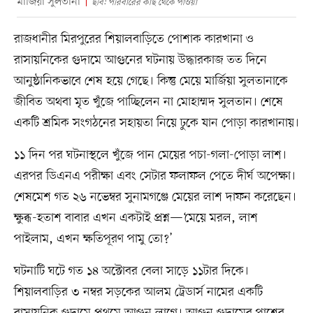
মার্জিয়া সুলতানা
ছবি: পরিবারের কাছ থেকে পাওয়া
রাজধানীর মিরপুরের শিয়ালবাড়িতে পোশাক কারখানা ও
রাসায়নিকের গুদামে আগুনের ঘটনায় উদ্ধারকাজ তত দিনে
আনুষ্ঠানিকভাবে শেষ হয়ে গেছে। কিন্তু মেয়ে মার্জিয়া সুলতানাকে
জীবিত অথবা মৃত খুঁজে পাচ্ছিলেন না মোহাম্মদ সুলতান। শেষে
একটি শ্রমিক সংগঠনের সহায়তা নিয়ে ঢুকে যান পোড়া কারখানায়।
১১ দিন পর ঘটনাস্থলে খুঁজে পান মেয়ের পচা-গলা-পোড়া লাশ।
এরপর ডিএনএ পরীক্ষা এবং সেটার ফলাফল পেতে দীর্ঘ অপেক্ষা।
শেষমেশ গত ২৬ নভেম্বর সুনামগঞ্জে মেয়ের লাশ দাফন করেছেন।
ক্ষুব্ধ-হতাশ বাবার এখন একটাই প্রশ্ন—‘মেয়ে মরল, লাশ
পাইলাম, এখন ক্ষতিপূরণ পামু তো?’
ঘটনাটি ঘটে গত ১৪ অক্টোবর বেলা সাড়ে ১১টার দিকে।
শিয়ালবাড়ির ৩ নম্বর সড়কের আলম ট্রেডার্স নামের একটি
রাসায়নিক গুদামে প্রথমে আগুন লাগে। আগুন গুদামের পাশের