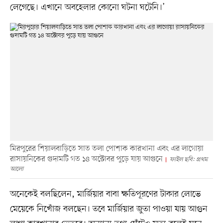
লেগেছে। এখানে অবহেলার কোনো ঘটনা ঘটেনি।’
মিরপুরের শিয়ালবাড়িতে সাত তলা পোশাক কারখানা এবং এর লাগোয়া
রাসায়নিকের গুদামটি গত ১৪ অক্টোবর পুড়ে যায় আগুনে
ফাইল ছবি: প্রথম
আলো
অনেকেই বলছিলেন, মার্জিয়ার বাবা ক্ষতিপূরণের টাকার লোভে
মেয়েকে নিখোঁজ বলছেন। তবে মার্জিয়ার জুতা পাওয়া যায় আগুন