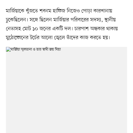
মার্জিয়াকে খুঁজতে শবনম হাফিজ নিজেও পোড়া কারখানায়
ঢুকেছিলেন। সঙ্গে ছিলেন মার্জিয়ার পরিবারের সদস্য, স্থানীয়
নেতাসহ মোট ১০ জনের একটি দল। চারপাশ অন্ধকার থাকায়
মুঠোফোনের টর্চের আলো জ্বেলে তাঁদের কাজ করতে হয়।