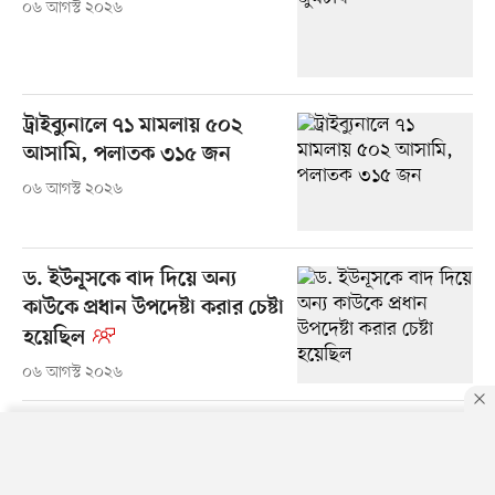
০৬ আগস্ট ২০২৬
ট্রাইব্যুনালে ৭১ মামলায় ৫০২
আসামি, পলাতক ৩১৫ জন
০৬ আগস্ট ২০২৬
ড. ইউনূসকে বাদ দিয়ে অন্য
কাউকে প্রধান উপদেষ্টা করার চেষ্টা
হয়েছিল
০৬ আগস্ট ২০২৬
জুলাইয়ে আহতদের জন্য দিয়েছিল
চীন, সেই রোবটে সবার চিকিৎসা
By using this site, you agree to our
Privacy Policy
.
OK