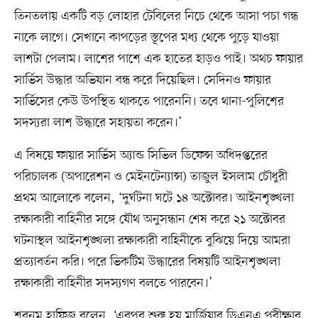
তিনতলায় একটি বড় লোহার টেবিলের নিচে থেকে আসা পচা গন্ধ
নাকে লাগে। সেখানে কাপড়ের স্তূপের মধ্য থেকে পুড়ে যাওয়া
লাশটা পেলাম। লাশের পাশে এক হাতের হাড়ও পাই। অথচ ফায়ার
সার্ভিস উদ্ধার অভিযান বন্ধ করে দিয়েছিল। সেদিনও ফায়ার
সার্ভিসের কেউ উপস্থিত থাকতে পারেননি। তবে থানা-পুলিশের
সদস্যরা লাশ উদ্ধারে সহায়তা করেন।’
এ বিষয়ে ফায়ার সার্ভিস অ্যান্ড সিভিল ডিফেন্স অধিদপ্তরের
পরিচালক (অপারেশন ও মেইনটেন্যান্স) তাজুল ইসলাম চৌধুরী
প্রথম আলোকে বলেন, ‘দুর্ঘটনা ঘটে ১৪ অক্টোবর। আইনশৃঙ্খলা
রক্ষাকারী বাহিনীর সঙ্গে যৌথ অনুসন্ধান শেষ করে ২১ অক্টোবর
ঘটনাস্থল আইনশৃঙ্খলা রক্ষাকারী বাহিনীকে বুঝিয়ে দিয়ে আমরা
প্রত্যাবর্তন করি। পরে ভিকটিম উদ্ধারের বিষয়টি আইনশৃঙ্খলা
রক্ষাকারী বাহিনীর সদস্যগণ বলতে পারবেন।’
শবনম হাফিজ বলেন, ‘এরপর শুরু হয় মার্জিয়ার ডিএনএ পরীক্ষার