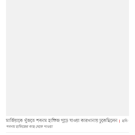
মার্জিয়াকে খুঁজতে শবনম হাফিজ পুড়ে যাওয়া কারখানায় ঢুকেছিলেন
ছবি:
শবনম হাফিজের কাছ থেকে পাওয়া