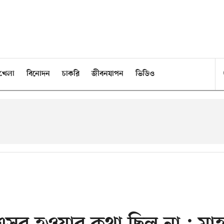
খেলা
বিনোদন
চাকরি
জীবনযাপন
ভিডিও