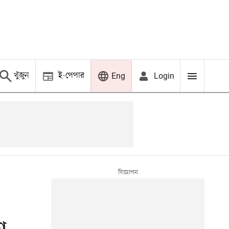
খুঁজুন
ই-পেপার
Login
Eng