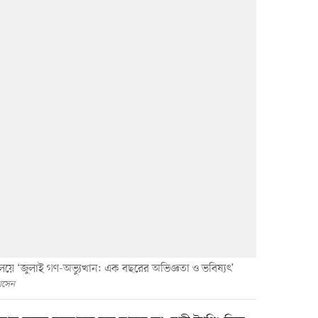
য়ে ‘জুলাই গণ-অভ্যুত্থান: এক বছরের অভিজ্ঞতা ও ভবিষ্যৎ’
োসেন