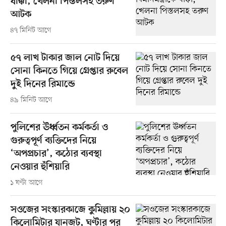
ধাক্কা, খেলনা পিস্তলসহ তরুণ
আটক
৪৭ মিনিট আগে
৫৭ লাখ টাকার জাল নোট দিয়ে
সোনা কিনতে গিয়ে গ্রেপ্তার রুবেল
দুই দিনের রিমান্ডে
৪৯ মিনিট আগে
পুলিশের ঊর্ধ্বতন কর্মকর্তা ও
গুরুত্বপূর্ণ ব্যক্তিদের নিয়ে
‘অপপ্রচার’, কঠোর ব্যবস্থা
নেওয়ার হুঁশিয়ারি
১ ঘণ্টা আগে
সওজের সংস্কারকাজে কুমিল্লায় ২০
কিলোমিটার যানজট, ঘণ্টার পর