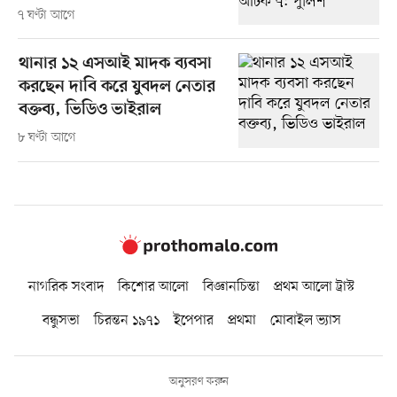
৭ ঘণ্টা আগে
থানার ১২ এসআই মাদক ব্যবসা
করছেন দাবি করে যুবদল নেতার
বক্তব্য, ভিডিও ভাইরাল
৮ ঘণ্টা আগে
নাগরিক সংবাদ
কিশোর আলো
বিজ্ঞানচিন্তা
প্রথম আলো ট্রাস্ট
বন্ধুসভা
চিরন্তন ১৯৭১
ইপেপার
প্রথমা
মোবাইল ভ্যাস
অনুসরণ করুন