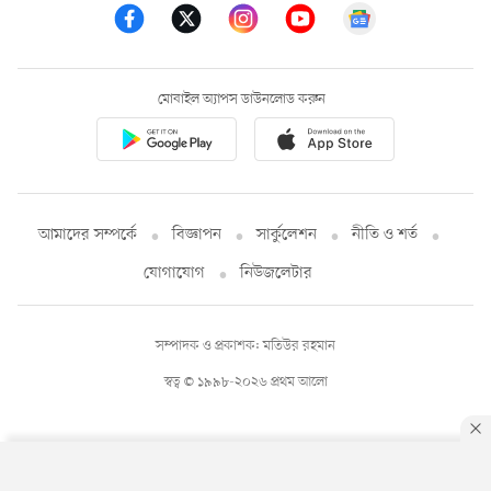
মোবাইল অ্যাপস ডাউনলোড করুন
আমাদের সম্পর্কে
বিজ্ঞাপন
সার্কুলেশন
নীতি ও শর্ত
যোগাযোগ
নিউজলেটার
সম্পাদক ও প্রকাশক: মতিউর রহমান
স্বত্ব © ১৯৯৮-২০২৬ প্রথম আলো