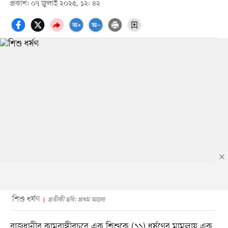
প্রকাশ: ০৭ জুলাই ২০২৫, ১২: ৪২
শিশু ধর্ষণ
প্রতীকী ছবি: প্রথম আলো
রাজধানীর কামরাঙ্গীরচরে এক শিশুকে (১১) ধর্ষণের মামলায় এক