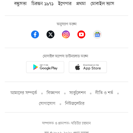
বন্ধুসভা
চিরন্তন ১৯৭১
ইপেপার
প্রথমা
মোবাইল ভ্যাস
অনুসরণ করুন
মোবাইল অ্যাপস ডাউনলোড করুন
আমাদের সম্পর্কে
বিজ্ঞাপন
সার্কুলেশন
নীতি ও শর্ত
যোগাযোগ
নিউজলেটার
সম্পাদক ও প্রকাশক: মতিউর রহমান