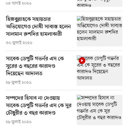
০৪ আগস্ট ২০২৬
হিজবুল্লাহকে সহায়তার
অভিযোগেও দোষী সাব্যস্ত হলেন
সালমান রুশদির হামলাকারী
৩০ জুলাই ২০২৬
সাবেক ডেপুটি গভর্নর এস কে
সুরের ৩ বছরের কারাদণ্ড
দিয়েছেন আদালত
২৮ জুলাই ২০২৬
সম্পদের হিসাব না দেওয়ায়
সাবেক ডেপুটি গভর্নর এস কে সুর
চৌধুরীর ৩ বছর কারাদণ্ড
২৮ জুলাই ২০২৬