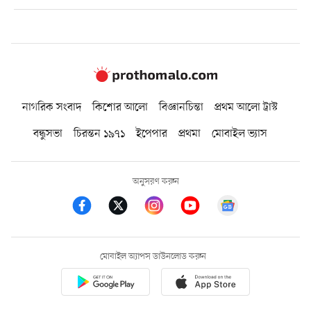
নাগরিক সংবাদ
কিশোর আলো
বিজ্ঞানচিন্তা
প্রথম আলো ট্রাস্ট
বন্ধুসভা
চিরন্তন ১৯৭১
ইপেপার
প্রথমা
মোবাইল ভ্যাস
অনুসরণ করুন
মোবাইল অ্যাপস ডাউনলোড করুন