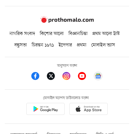
নাগরিক সংবাদ
কিশোর আলো
বিজ্ঞানচিন্তা
প্রথম আলো ট্রাস্ট
বন্ধুসভা
চিরন্তন ১৯৭১
ইপেপার
প্রথমা
মোবাইল ভ্যাস
অনুসরণ করুন
মোবাইল অ্যাপস ডাউনলোড করুন