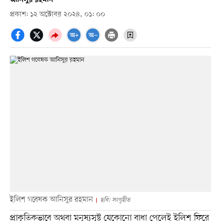
প্রকাশ: ১২ অক্টোবর ২০২৪, ০১: ০০
ইলিশ গবেষক আনিসুর রহমান
ছবি: সংগৃহীত
প্রাকৃতিকভাবে অথবা মনুষ্যসৃষ্ট যেকোনো বাধা পেলেই ইলিশ ফিরে