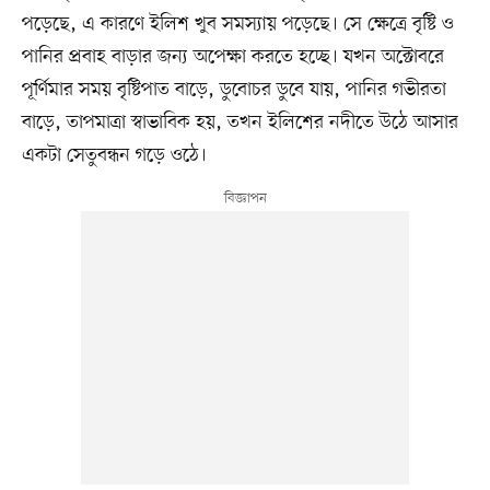
পড়েছে, এ কারণে ইলিশ খুব সমস্যায় পড়েছে। সে ক্ষেত্রে বৃষ্টি ও
পানির প্রবাহ বাড়ার জন্য অপেক্ষা করতে হচ্ছে। যখন অক্টোবরে
পূর্ণিমার সময় বৃষ্টিপাত বাড়ে, ডুবোচর ডুবে যায়, পানির গভীরতা
বাড়ে, তাপমাত্রা স্বাভাবিক হয়, তখন ইলিশের নদীতে উঠে আসার
একটা সেতুবন্ধন গড়ে ওঠে।