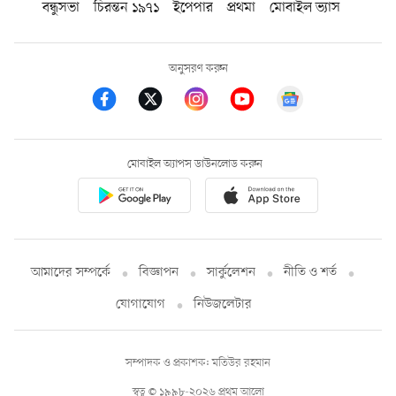
বন্ধুসভা
চিরন্তন ১৯৭১
ইপেপার
প্রথমা
মোবাইল ভ্যাস
অনুসরণ করুন
মোবাইল অ্যাপস ডাউনলোড করুন
আমাদের সম্পর্কে
বিজ্ঞাপন
সার্কুলেশন
নীতি ও শর্ত
যোগাযোগ
নিউজলেটার
সম্পাদক ও প্রকাশক: মতিউর রহমান
স্বত্ব © ১৯৯৮-২০২৬ প্রথম আলো