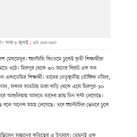
্থীরা। আজ ৮ জুলাই
ছবি: প্রথম আলো
েঘমেদুর। ফ্যান্টাসি কিংডমে ঢুকেই কৃতী শিক্ষার্থীরা
য় মেতে ওঠে। মিরপুর থেকে ৩০ জনের বিরাট এক দল
একাডেমির শিক্ষার্থী। তাদের নেতৃস্থানীয় তৌফিক নজিব,
াল, সকাল সাতটায় তারা বাড়ি থেকে এসে মিরপুর–১০
করে আশুলিয়ায় আসতে তাদের প্রায় তিন ঘণ্টা লেগেছে।
ছে বলে অনেক সময় লেগেছে। তবে ফ্যান্টাসির ভেতরে ঢুকে
সেছিলেন সন্তানের কৃতিত্বের এ উৎসবে। তেমনই এক