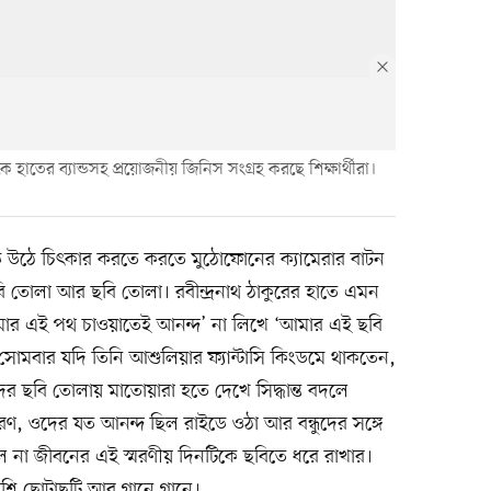
কে হাতের ব্যান্ডসহ প্রয়োজনীয় জিনিস সংগ্রহ করছে শিক্ষার্থীরা।
ডে উঠে চিৎকার করতে করতে মুঠোফোনের ক্যামেরার বাটন
তোলা আর ছবি তোলা। রবীন্দ্রনাথ ঠাকুরের হাতে এমন
মার এই পথ চাওয়াতেই আনন্দ’ না লিখে ‘আমার এই ছবি
োমবার যদি তিনি আশুলিয়ার ফ্যান্টাসি কিংডমে থাকতেন,
দের ছবি তোলায় মাতোয়ারা হতে দেখে সিদ্ধান্ত বদলে
, ওদের যত আনন্দ ছিল রাইডে ওঠা আর বন্ধুদের সঙ্গে
ল না জীবনের এই স্মরণীয় দিনটিকে ছবিতে ধরে রাখার।
শি ছোটাছুটি আর গানে গানে।