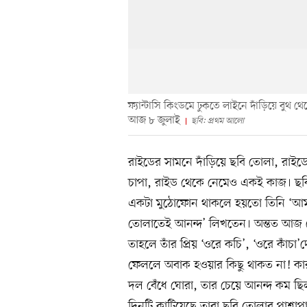
ফ্যান্টাসি কিংডমে ঢুকতে লাইনে দাঁড়িয়ে বুথ থে
আজ ৮ জুলাই
ছবি: প্রথম আলো
রাইডের সামনে দাঁড়িয়ে ছবি তোলা, রাই
চাপা, রাইড থেকে নেমেও একই কাজ। ছবি 
একটা মুঠোফোন থাকলে হয়তো তিনি ‘আ
তোলাতেই আনন্দ’ লিখতেন। অন্তত আজ স
তাহলে তাঁর প্রিয় ‘ওরে কচি’, ‘ওরে কাঁচা’
ফেললে অবাক হওয়ার কিছু থাকত না! কারণ
দল বেঁধে ঘোরা, তার চেয়ে আনন্দ কম ছি
দিনটি কাটিয়েছে তারা ছবি তোলার পাশাপা