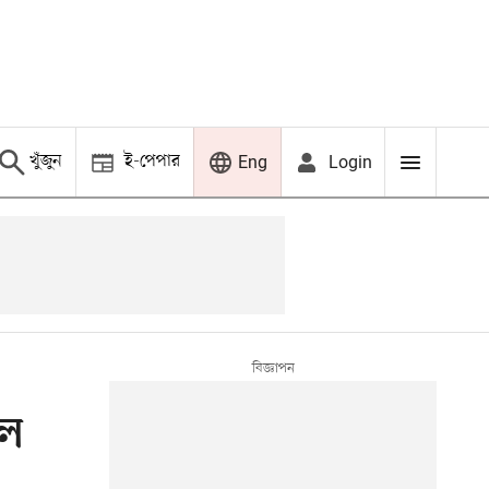
খুঁজুন
ই-পেপার
Login
Eng
াল