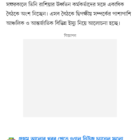
সফরকালে তিনি রাশিয়ার ঊর্ধ্বতন কর্মকর্তাদের সঙ্গে একাধিক
বৈঠকে অংশ নিচ্ছেন। এসব বৈঠকে দ্বিপক্ষীয় সম্পর্কের পাশাপাশি
আঞ্চলিক ও আন্তর্জাতিক বিভিন্ন ইস্যু নিয়ে আলোচনা হচ্ছে।
প্রথম আলোর খবর পেতে গুগল নিউজ চ্যানেল ফলো