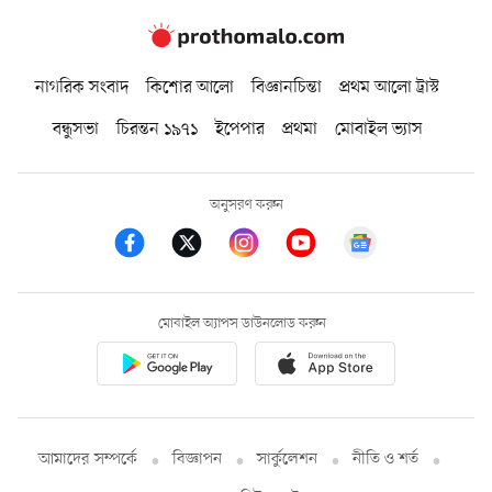
নাগরিক সংবাদ
কিশোর আলো
বিজ্ঞানচিন্তা
প্রথম আলো ট্রাস্ট
বন্ধুসভা
চিরন্তন ১৯৭১
ইপেপার
প্রথমা
মোবাইল ভ্যাস
অনুসরণ করুন
মোবাইল অ্যাপস ডাউনলোড করুন
আমাদের সম্পর্কে
বিজ্ঞাপন
সার্কুলেশন
নীতি ও শর্ত