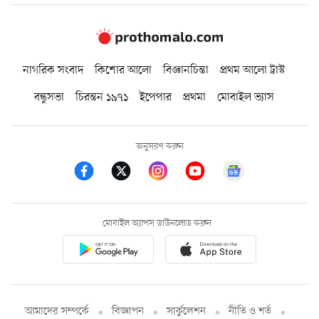
নাগরিক সংবাদ
কিশোর আলো
বিজ্ঞানচিন্তা
প্রথম আলো ট্রাস্ট
বন্ধুসভা
চিরন্তন ১৯৭১
ইপেপার
প্রথমা
মোবাইল ভ্যাস
অনুসরণ করুন
মোবাইল অ্যাপস ডাউনলোড করুন
আমাদের সম্পর্কে
বিজ্ঞাপন
সার্কুলেশন
নীতি ও শর্ত