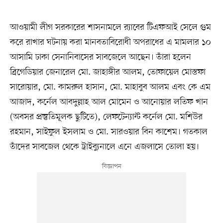
আওয়ামী লীগ সরকারের শাসনামলে র‍্যাবের টিএফআই সেলে গুম
করে রাখার ঘটনায় করা মানবতাবিরোধী অপরাধের এ মামলার ১০
আসামি ঢাকা সেনানিবাসের সাবজেলে আছেন। তাঁরা হলেন
ব্রিগেডিয়ার জেনারেল মো. জাহাঙ্গীর আলম, তোফায়েল মোস্তফা
সারোয়ার, মো. কামরুল হাসান, মো. মাহাবুব আলম এবং কে এম
আজাদ, কর্নেল আবদুল্লাহ আল মোমেন ও আনোয়ার লতিফ খান
(অবসর প্রস্তুতিমূলক ছুটিতে), লেফটেন্যান্ট কর্নেল মো. মশিউর
রহমান, সাইফুল ইসলাম ও মো. সারওয়ার বিন কাশেম। গতকাল
তাঁদের সাবজেল থেকে ট্রাইব্যুনালে এনে এজলাসে তোলা হয়।