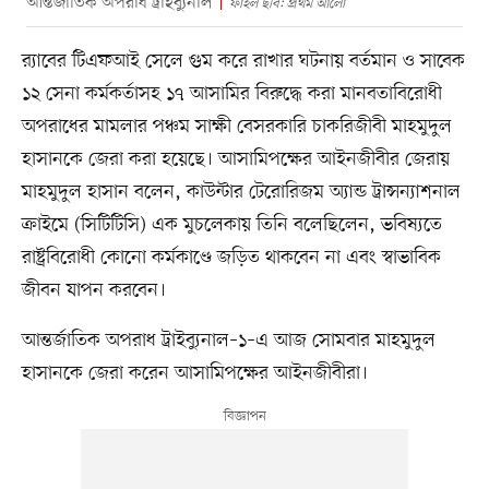
আন্তর্জাতিক অপরাধ ট্রাইব্যুনাল
ফাইল ছবি: প্রথম আলো
র‍্যাবের টিএফআই সেলে গুম করে রাখার ঘটনায় বর্তমান ও সাবেক
১২ সেনা কর্মকর্তাসহ ১৭ আসামির বিরুদ্ধে করা মানবতাবিরোধী
অপরাধের মামলার পঞ্চম সাক্ষী বেসরকারি চাকরিজীবী মাহমুদুল
হাসানকে জেরা করা হয়েছে। আসামিপক্ষের আইনজীবীর জেরায়
মাহমুদুল হাসান বলেন, কাউন্টার টেরোরিজম অ্যান্ড ট্রান্সন্যাশনাল
ক্রাইমে (সিটিটিসি) এক মুচলেকায় তিনি বলেছিলেন, ভবিষ্যতে
রাষ্ট্রবিরোধী কোনো কর্মকাণ্ডে জড়িত থাকবেন না এবং স্বাভাবিক
জীবন যাপন করবেন।
আন্তর্জাতিক অপরাধ ট্রাইব্যুনাল–১–এ আজ সোমবার মাহমুদুল
হাসানকে জেরা করেন আসামিপক্ষের আইনজীবীরা।