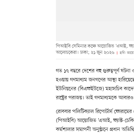
পিআইবি সেমিনার কক্ষে আয়োজিত ‘এআই, ফ্যাক্
আলোচকেরা। ঢাকা; ২১ জুন ২০২৬
ছবি: আয়ো
গত ১৭ বছরে দেশের বহু গুরুত্বপূর্ণ ঘটন
হওয়ায় গণমাধ্যম জনগণের আস্থা হারিয়েছ
ইউনিয়নের (বিএফইউজে) মহাসচিব কাদের 
রাষ্ট্রের পরাজয়। তাই গণমাধ্যমকে আবারও
রোববার পলিটিক্যাল রিপোর্টার্স ফোরামে
(পিআইবি) আয়োজিত ‘এআই, ফ্যাক্ট-চেকিং 
কর্মশালার সমাপনী অনুষ্ঠানে প্রধান অতি