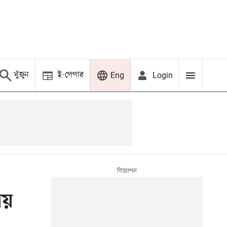
খুঁজুন
ই-পেপার
Login
Eng
ায়