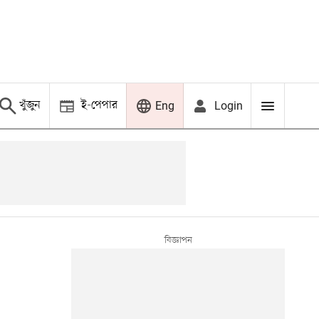
খুঁজুন
ই-পেপার
Login
Eng