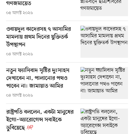
গণজমায়েত
০৫ আগস্ট ২০২৬
ওবায়দুল কাদেরসহ ৭ আসামির
মামলায় প্রথম দিনের যুক্তিতর্ক
উপস্থাপন
০৪ আগস্ট ২০২৬
নতুন ফ্যাসিবাদ সৃষ্টির দুঃসাহস
দেখাবেন না, পালানোর পথও
পাবেন না: জামায়াত আমির
০৪ আগস্ট ২০২৬
রাষ্ট্রপতি বললেন, একটা মানুষের
ইগো–অ্যারোগেন্স সবাইকে
ডুবিয়েছে