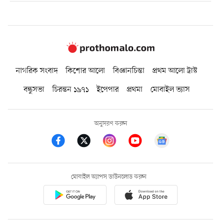
নাগরিক সংবাদ
কিশোর আলো
বিজ্ঞানচিন্তা
প্রথম আলো ট্রাস্ট
বন্ধুসভা
চিরন্তন ১৯৭১
ইপেপার
প্রথমা
মোবাইল ভ্যাস
অনুসরণ করুন
মোবাইল অ্যাপস ডাউনলোড করুন