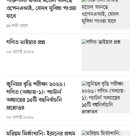
শক্তিশালী এআই মডেল আনছে
ওপেনএআই, যেসব সুবিধা পাওয়া
যাবে
১৮ ঘণ্টা আগে
গণিত ভাইয়ার প্রশ্ন
০৬ আগস্ট ২০২৬
জুনিয়র বৃত্তি পরীক্ষা ২০২৬।
গণিত (অধ্যায়–১): প্যাটার্ন
অধ্যায়ের ১৫টি বহুনির্বাচনি
প্রশ্নোত্তর
০২ আগস্ট ২০২৬
মরিয়ম মির্জাখানি: ইরানের প্রথম