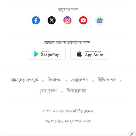
অনুসরণ করুন
মোবাইল অ্যাপস ডাউনলোড করুন
আমাদের সম্পর্কে
বিজ্ঞাপন
সার্কুলেশন
নীতি ও শর্ত
যোগাযোগ
নিউজলেটার
সম্পাদক ও প্রকাশক: মতিউর রহমান
স্বত্ব © ১৯৯৮-২০২৬ প্রথম আলো