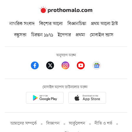
নাগরিক সংবাদ
কিশোর আলো
বিজ্ঞানচিন্তা
প্রথম আলো ট্রাস্ট
বন্ধুসভা
চিরন্তন ১৯৭১
ইপেপার
প্রথমা
মোবাইল ভ্যাস
অনুসরণ করুন
মোবাইল অ্যাপস ডাউনলোড করুন
আমাদের সম্পর্কে
বিজ্ঞাপন
সার্কুলেশন
নীতি ও শর্ত