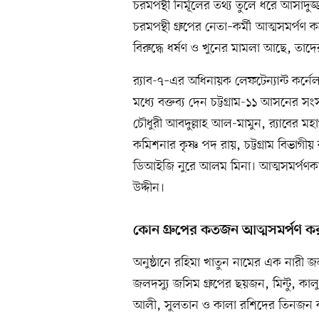
চরমপন্থী নির্মূলের তথ্য তুলে ধরে আসাদ
চরমপন্থী গ্রুপের নেতা–কর্মী আত্মসমর্
বিরুদ্ধে ধর্ষণ ও খুনের মামলা আছে, তা
র‍্যাব-৭–এর অধিনায়ক লেফটেন্যান্ট কর্ন
মধ্যে বক্তব্য দেন চট্টগ্রাম-১১ আসনের
চৌধুরী আবদুল্লাহ আল-মামুন, র‍্যাবের ম
কমিশনার কৃষ্ণ পদ রায়, চট্টগ্রাম বিভাগী
ডিআইজি নুরে আলম মিনা। আত্মসমর্পণকার
উদ্দীন।
কোন গ্রুপের কতজন আত্মসমর্পণ 
অনুষ্ঠানে রহিমা খাতুন নামের এক নারী 
জলদস্যু জসিম গ্রুপের ছয়জন, মিন্টু, কা
আলী, সুলতান ও কালা রশিদের তিনজন 