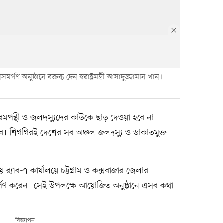
্পণ অনুষ্ঠানে বক্তব্য দেন স্বরাষ্ট্রমন্ত্রী আসাদুজ্জামান খান।
েন, চরমপন্থী ও জলদস্যুদের কাউকে ছাড় দেওয়া হবে না।
বে। শিগগিরই দেশের সব অঞ্চল জলদস্যু ও ডাকাতমুক্ত
য় র‍্যাব-৭ কার্যালয়ে চট্টগ্রাম ও কক্সবাজার জেলার
্পণ করেন। সেই উপলক্ষে আয়োজিত অনুষ্ঠানে এসব কথা