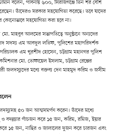
ুজ্জামান বলেন, পাবনায় ৬০০, সিরাজগঞ্জে তিন শর বেশি
পণ করেছেন। তাঁদেরও সরকার সহযোগিতা করেছে। তবে যাদের
দের কোনোভাবে সহযোগিতা করা হবে না।
েল মো. মাহবুব আলমের সভাপতিত্বে অনুষ্ঠানে অন্যদের
 সংসদ সদস্য এম আবদুল লতিফ, পুলিশের মহাপরিদর্শক
হাপরিচালক এম খুরশীদ হোসেন, চট্টগ্রাম মহানগর পুলিশ
য় কমিশনার মো. তোফায়েল ইসলাম, চট্টগ্রাম রেঞ্জের
ী জলদস্যুদের মধ্যে বক্তব্য দেন মাহমুদ করিম ও জসীম
করলেন
জলদস্যুসহ ৫০ জন আত্মসমর্পণ করেন। তাঁদের মধ্যে
লু ও বদল্ল্যার পাঁচজন করে ১৫ জন, করিম, রমিজ, ইয়ার
করে ১৫ জন, নাছির ও জালালের দুজন করে চারজন এবং