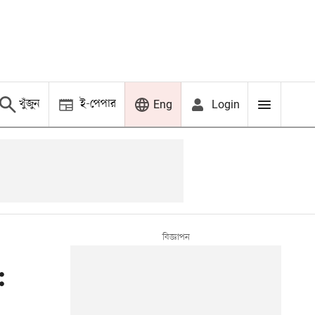
খুঁজুন
ই-পেপার
Login
Eng
: