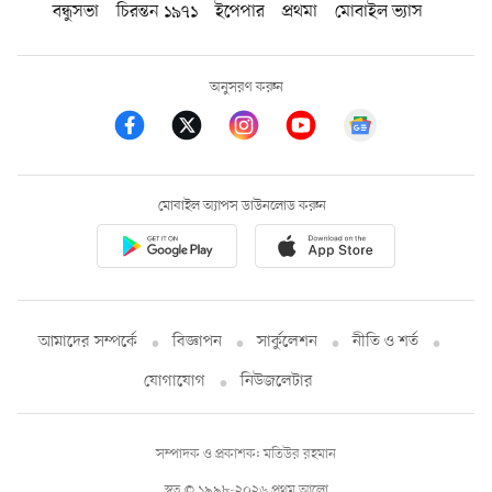
বন্ধুসভা
চিরন্তন ১৯৭১
ইপেপার
প্রথমা
মোবাইল ভ্যাস
অনুসরণ করুন
মোবাইল অ্যাপস ডাউনলোড করুন
আমাদের সম্পর্কে
বিজ্ঞাপন
সার্কুলেশন
নীতি ও শর্ত
যোগাযোগ
নিউজলেটার
সম্পাদক ও প্রকাশক: মতিউর রহমান
স্বত্ব © ১৯৯৮-২০২৬ প্রথম আলো