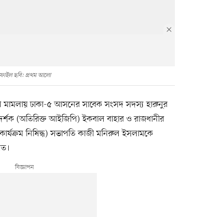
ফাইল ছবি: প্রথম আলো
্যা মামলায় ঢাকা-৫ আসনের সাবেক সংসদ সদস্য হারুনুর
দর্শক (অতিরিক্ত আইজিপি) ইকবাল বাহার ও রাজধানীর
ে কার্যক্রম নিষিদ্ধ) সভাপতি কাজী মনিরুল ইসলামকে
লত।