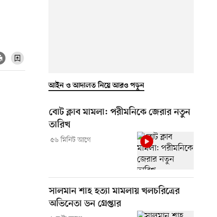
আইন ও আদালত নিয়ে আরও পড়ুন
বোট ক্লাব মামলা: পরীমনিকে জেরার নতুন
তারিখ
৫৬ মিনিট আগে
সালমান শাহ হত্যা মামলায় খলচরিত্রের
অভিনেতা ডন গ্রেপ্তার