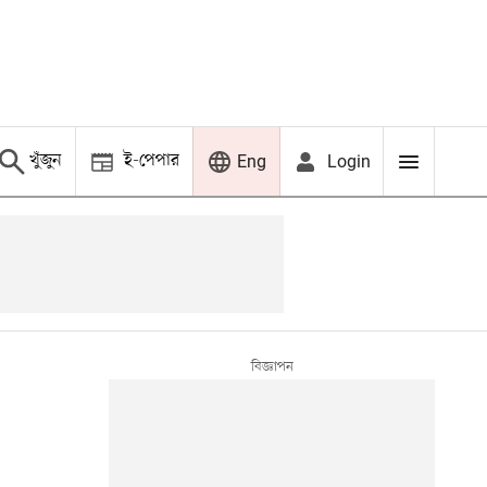
খুঁজুন
ই-পেপার
Login
Eng