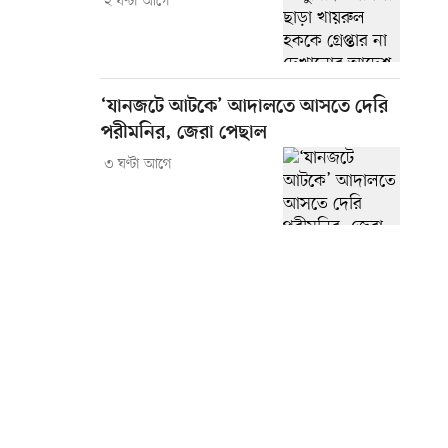
২ ঘণ্টা আগে
‘যানজটে আটকে’ আদালতে আসতে দেরি
পরীমনির, জেরা পেছাল
৩ ঘণ্টা আগে