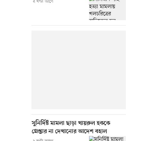
২ ঘণ্টা আগে
সুনির্দিষ্ট মামলা ছাড়া খায়রুল হককে
গ্রেপ্তার না দেখানোর আদেশ বহাল