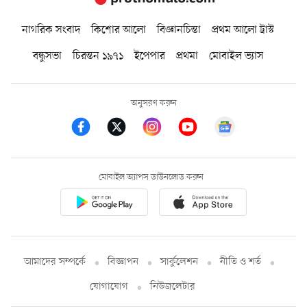
নাগরিক সংবাদ
কিশোর আলো
বিজ্ঞানচিন্তা
প্রথম আলো ট্রাস্ট
বন্ধুসভা
চিরন্তন ১৯৭১
ইপেপার
প্রথমা
মোবাইল ভ্যাস
অনুসরণ করুন
মোবাইল অ্যাপস ডাউনলোড করুন
আমাদের সম্পর্কে
বিজ্ঞাপন
সার্কুলেশন
নীতি ও শর্ত
যোগাযোগ
নিউজলেটার