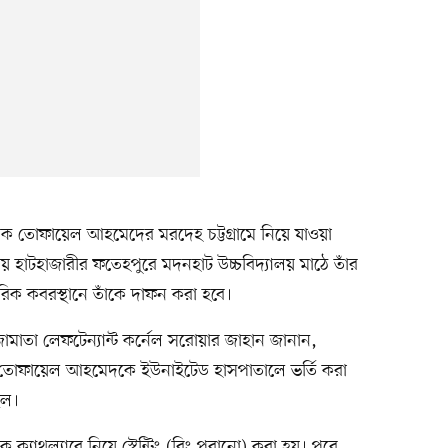
পক তোফায়েল আহমেদের মরদেহ চট্টগ্রামে নিয়ে যাওয়া
য় হাটহাজারীর ফতেহপুরে মদনহাট উচ্চবিদ্যালয় মাঠে তাঁর
রিক কবরস্থানে তাঁকে দাফন করা হবে।
াতা লেফটেন্যান্ট কর্নেল সরোয়ার জাহান জানান,
ার তোফায়েল আহমেদকে ইউনাইটেড হাসপাতালে ভর্তি করা
ছিল।
াথল্যাবে নিয়ে স্টেন্টিং (রিং পরানো) করা হয়। পরে