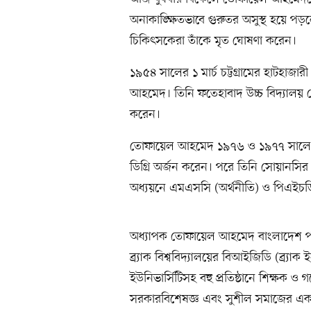
অনাকাঙ্ক্ষিতভাবে গুরুতর অসুস্থ হয়ে প
চিকিৎসকেরা তাঁকে মৃত ঘোষণা করেন।
১৯৫৪ সালের ১ মার্চ চট্টগ্রামের হাটহাজ
আহমেদ। তিনি ফতেহাবাদ উচ্চ বিদ্যালয়
করেন।
তোফায়েল আহমেদ ১৯৭৬ ও ১৯৭৭ সালে চট্টগ্র
ডিগ্রি অর্জন করেন। পরে তিনি সোয়ানসির
অধ্যয়নে এমএসসি (অর্থনীতি) ও পিএইচডি 
অধ্যাপক তোফায়েল আহমেদ বাংলাদেশ পল্লী উন
ব্র্যাক বিশ্ববিদ্যালয়ের বিআইজিডি (ব্র্যাক 
ইউনিভার্সিটিসহ বহু প্রতিষ্ঠানে শিক্ষক ও
সরকারবিশেষজ্ঞ এবং সুশীল সমাজের একজন 