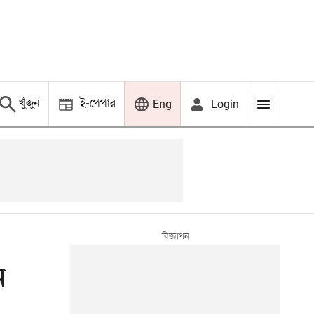
খুঁজুন
ই-পেপার
Login
Eng
ন