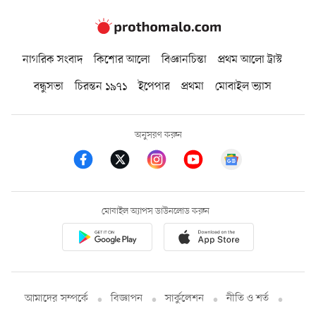
নাগরিক সংবাদ
কিশোর আলো
বিজ্ঞানচিন্তা
প্রথম আলো ট্রাস্ট
বন্ধুসভা
চিরন্তন ১৯৭১
ইপেপার
প্রথমা
মোবাইল ভ্যাস
অনুসরণ করুন
মোবাইল অ্যাপস ডাউনলোড করুন
আমাদের সম্পর্কে
বিজ্ঞাপন
সার্কুলেশন
নীতি ও শর্ত