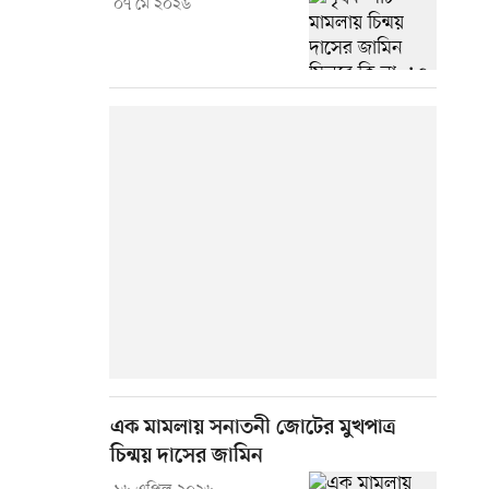
০৭ মে ২০২৬
এক মামলায় সনাতনী জোটের মুখপাত্র
চিন্ময় দাসের জামিন