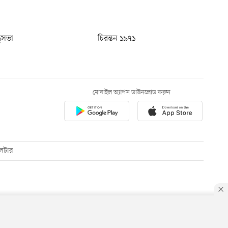
ধুসভা
চিরন্তন ১৯৭১
মোবাইল অ্যাপস ডাউনলোড করুন
েটার