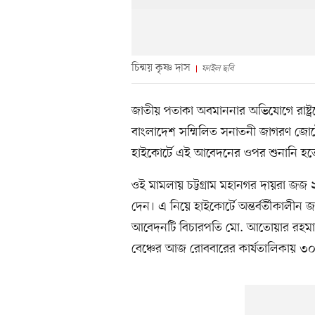
চিন্ময় কৃষ্ণ দাস
ফাইল ছবি
জাতীয় পতাকা অবমাননার অভিযোগে রাষ্ট্
বাংলাদেশ সম্মিলিত সনাতনী জাগরণ জোটের মু
হাইকোর্টে এই আবেদনের ওপর শুনানি হ
ওই মামলায় চট্টগ্রাম মহানগর দায়রা জজ
দেন। এ নিয়ে হাইকোর্টে অন্তর্বর্তীকালীন
আবেদনটি বিচারপতি মো. আতোয়ার রহমান 
বেঞ্চের আজ রোববারের কার্যতালিকায় ৩০৬