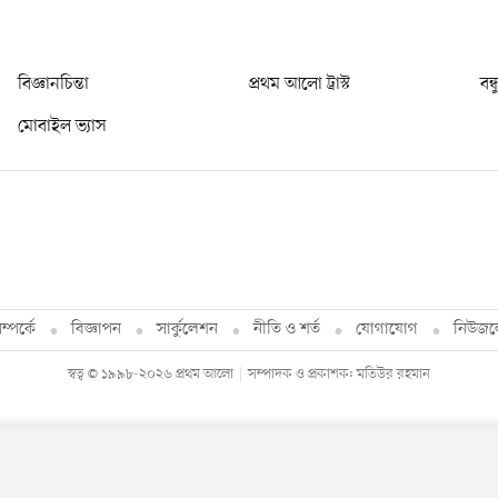
বিজ্ঞানচিন্তা
প্রথম আলো ট্রাস্ট
বন্
মোবাইল ভ্যাস
্পর্কে
বিজ্ঞাপন
সার্কুলেশন
নীতি ও শর্ত
যোগাযোগ
নিউজল
স্বত্ব © ১৯৯৮-২০২৬ প্রথম আলো
সম্পাদক ও প্রকাশক: মতিউর রহমান