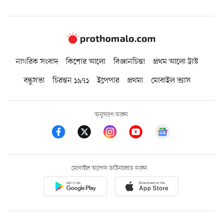
নাগরিক সংবাদ
কিশোর আলো
বিজ্ঞানচিন্তা
প্রথম আলো ট্রাস্ট
বন্ধুসভা
চিরন্তন ১৯৭১
ইপেপার
প্রথমা
মোবাইল ভ্যাস
অনুসরণ করুন
মোবাইল অ্যাপস ডাউনলোড করুন