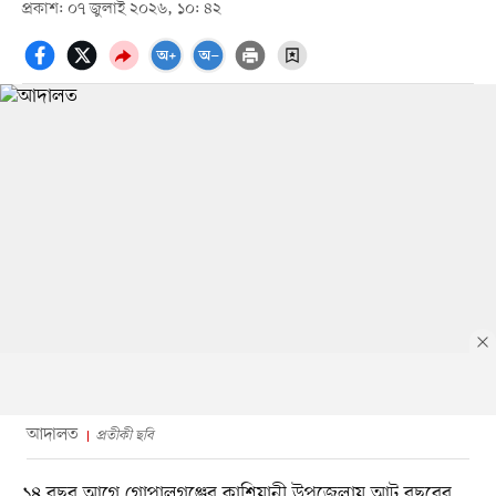
প্রকাশ: ০৭ জুলাই ২০২৬, ১০: ৪২
আদালত
প্রতীকী ছবি
১৪ বছর আগে গোপালগঞ্জের কাশিয়ানী উপজেলায় আট বছরের