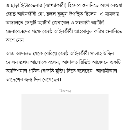
এ ছাড়া ইন্টারভেনার (ব্যাখ্যাকারী) হিসেবে শুনানিতে অংশ নেওয়া
জ্যেষ্ঠ আইনজীবী মো. রুহুল কুদ্দুস উপস্থিত ছিলেন। এ মামলায়
আদালতে ডেপুটি অ্যাটর্নি জেনারেল ও সহকারী অ্যাটর্নি
জেনারেলদের পক্ষে জ্যেষ্ঠ আইনজীবী আহসানুল করিম শুনানিতে
অংশ নেন।
আজ আদালত থেকে বেরিয়ে জ্যেষ্ঠ আইনজীবী সালাহ উদ্দিন
দোলন প্রথম আলোকে বলেন, আদালত রিভিউ আবেদনে একটি
অ্যাডিশনাল গ্রাউন্ড (বাড়তি যুক্তি) দিতে বলেছেন। আগামীকাল
আদেশের জন্য দিন রেখেছেন।