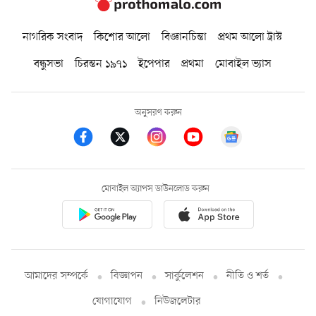
নাগরিক সংবাদ
কিশোর আলো
বিজ্ঞানচিন্তা
প্রথম আলো ট্রাস্ট
বন্ধুসভা
চিরন্তন ১৯৭১
ইপেপার
প্রথমা
মোবাইল ভ্যাস
অনুসরণ করুন
মোবাইল অ্যাপস ডাউনলোড করুন
আমাদের সম্পর্কে
বিজ্ঞাপন
সার্কুলেশন
নীতি ও শর্ত
যোগাযোগ
নিউজলেটার