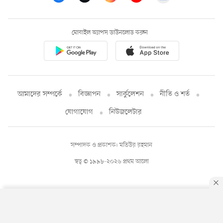
মোবাইল অ্যাপস ডাউনলোড করুন
আমাদের সম্পর্কে
বিজ্ঞাপন
সার্কুলেশন
নীতি ও শর্ত
যোগাযোগ
নিউজলেটার
সম্পাদক ও প্রকাশক: মতিউর রহমান
স্বত্ব © ১৯৯৮-২০২৬ প্রথম আলো
By using this site, you agree to our
Privacy Policy
.
OK