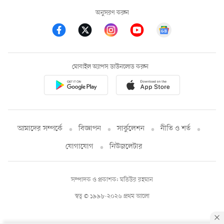
অনুসরণ করুন
মোবাইল অ্যাপস ডাউনলোড করুন
আমাদের সম্পর্কে
বিজ্ঞাপন
সার্কুলেশন
নীতি ও শর্ত
যোগাযোগ
নিউজলেটার
সম্পাদক ও প্রকাশক: মতিউর রহমান
স্বত্ব © ১৯৯৮-২০২৬ প্রথম আলো