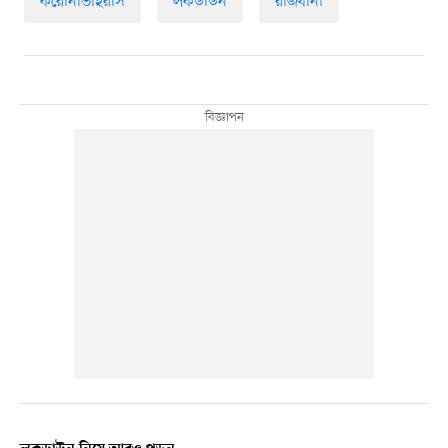
করোনাভাইরাস
লকডাউন
রাজধানী