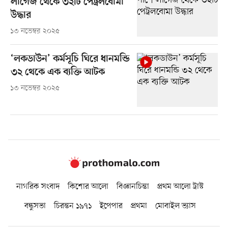
লাগেজ থেকে ৩২টি পেট্রলবোমা
উদ্ধার
১৩ নভেম্বর ২০২৫
‘লকডাউন’ কর্মসূচি ঘিরে ধানমন্ডি
৩২ থেকে এক ব্যক্তি আটক
১৩ নভেম্বর ২০২৫
নাগরিক সংবাদ
কিশোর আলো
বিজ্ঞানচিন্তা
প্রথম আলো ট্রাস্ট
বন্ধুসভা
চিরন্তন ১৯৭১
ইপেপার
প্রথমা
মোবাইল ভ্যাস