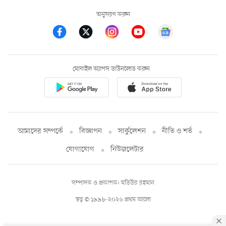
অনুসরণ করুন
মোবাইল অ্যাপস ডাউনলোড করুন
আমাদের সম্পর্কে
বিজ্ঞাপন
সার্কুলেশন
নীতি ও শর্ত
যোগাযোগ
নিউজলেটার
সম্পাদক ও প্রকাশক: মতিউর রহমান
স্বত্ব © ১৯৯৮-২০২৬ প্রথম আলো