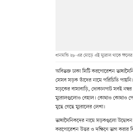
ধানমন্ডি ২৮-এর মোড়ে এই ম্যুরাল থাকে ফলে
অবিভক্ত ঢাকা সিটি করপোরেশন ভাষাসৈ
সেসব সড়ক তাঁদের নামে পরিচিতি পায়ন
সড়কের বাসাবাড়ি, দোকানপাট সবই নম্ব
ম্যুরালগুলোও বেহাল। কোথাও কোথাও প
মুছে গেছে ম্যুরালের লেখা।
ভাষাসৈনিকদের নামে সড়কগুলো উদ্বোধন 
করপোরেশন উত্তর ও দক্ষিণে ভাগ করার 