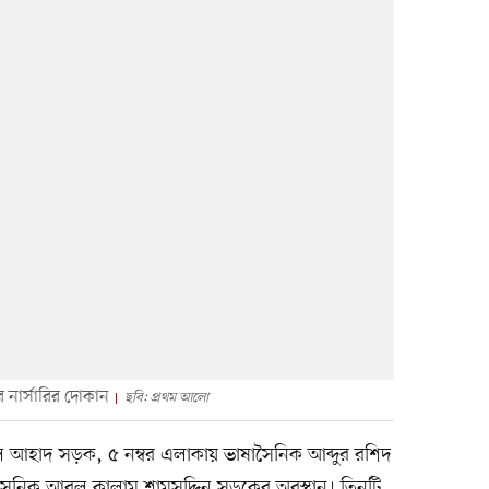
ে নার্সারির দোকান
ছবি: প্রথম আলো
লি আহাদ সড়ক, ৫ নম্বর এলাকায় ভাষাসৈনিক আব্দুর রশিদ
ৈনিক আবুল কালাম শামসুদ্দিন সড়কের অবস্থান। তিনটি