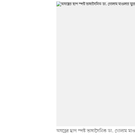
অযত্নের ছাপ স্পষ্ট ভাষাসৈনিক ডা. গোলাম মাও