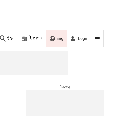
খুঁজুন
ই-পেপার
Login
Eng