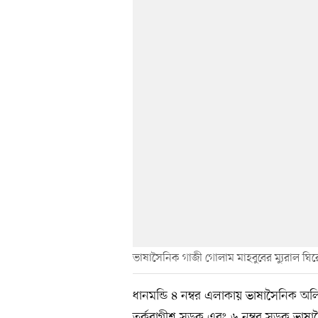
ভাষাসৈনিক গাজী গোলাম মাহবুবের ম্যুরাল ঘির
ধানমন্ডি ৪ নম্বর এলাকায় ভাষাসৈনিক অ
তর্কবাগীশ সড়ক এবং ৬ নম্বর সড়ক ভাষাস