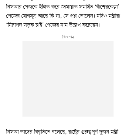
নিসআর পেজকে ইঙ্গিত করে জামায়াত সমর্থিত ‘বাঁশেরকেল্লা’
পেজের যোগসূত্র আছে কি না, সে প্রশ্ন তোলেন। যদিও মন্ত্রীরা
‘নিরাপদ সড়ক চাই’ পেজের নাম উল্লেখ করেছেন।
নিসআ তাদের বিবৃতিতে বলেছে, রাষ্ট্রের গুরুত্বপূর্ণ দুজন মন্ত্রী