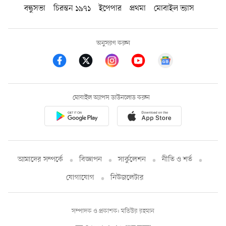
বন্ধুসভা
চিরন্তন ১৯৭১
ইপেপার
প্রথমা
মোবাইল ভ্যাস
অনুসরণ করুন
মোবাইল অ্যাপস ডাউনলোড করুন
আমাদের সম্পর্কে
বিজ্ঞাপন
সার্কুলেশন
নীতি ও শর্ত
যোগাযোগ
নিউজলেটার
সম্পাদক ও প্রকাশক: মতিউর রহমান